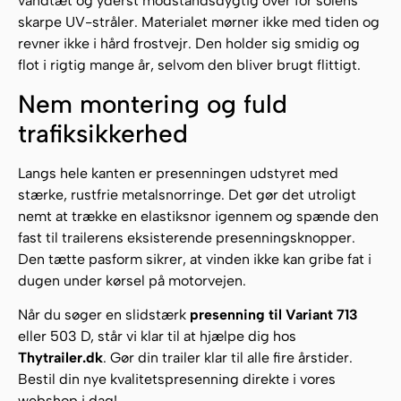
vandtæt og yderst modstandsdygtig over for solens
skarpe UV-stråler. Materialet mørner ikke med tiden og
revner ikke i hård frostvejr. Den holder sig smidig og
flot i rigtig mange år, selvom den bliver brugt flittigt.
Nem montering og fuld
trafiksikkerhed
Langs hele kanten er presenningen udstyret med
stærke, rustfrie metalsnorringe. Det gør det utroligt
nemt at trække en elastiksnor igennem og spænde den
fast til trailerens eksisterende presenningsknopper.
Den tætte pasform sikrer, at vinden ikke kan gribe fat i
dugen under kørsel på motorvejen.
Når du søger en slidstærk
presenning til Variant 713
eller 503 D, står vi klar til at hjælpe dig hos
Thytrailer.dk
. Gør din trailer klar til alle fire årstider.
Bestil din nye kvalitetspresenning direkte i vores
webshop i dag!