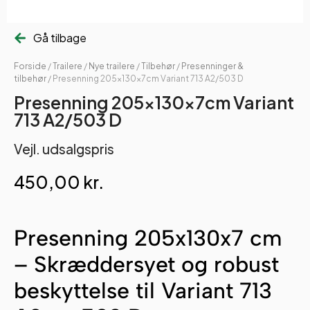
Gå tilbage
Forside
/
Trailere
/
Nye trailere
/
Tilbehør
/
Presenninger &
tilbehør
/ Presenning 205x130x7cm Variant 713 A2/503 D
Presenning 205x130x7cm Variant
713 A2/503 D
Vejl. udsalgspris
450,00
kr.
Presenning 205x130x7 cm
– Skræddersyet og robust
beskyttelse til Variant 713