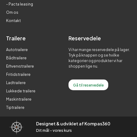
- Pacta leasing
Om os
Kontakt
Trailere
Reservedele
Autotrailere
Vi har mange reservedele på lager.
Tryk på knappen og se hvilke
Bådtrailere
kategorier og produkter vi har
Erhvervstrailere
shoppen lige nu.
Fritidstrailere
Ladtrailere
Gå til reservedele
Lukkede trailere
Maskintrailere
Tiptrailere
Designet & udviklet af Kompas360
Dit mål - vores kurs