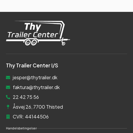
Thy Trailer Center I/S
jesper@thytrailer.dk
faktura@thytrailer.dk
22 42 75 56
Åsvej 26, 7700 Thisted
CVR: 44144506
Handelsbetingelser