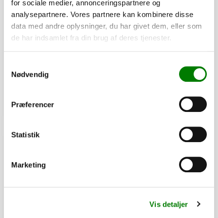
for sociale medier, annonceringspartnere og
analysepartnere. Vores partnere kan kombinere disse
SKU: 40042
data med andre oplysninger, du har givet dem, eller som
Surringskrog udvendig
de har indsamlet fra din brug af deres tjenester.
21,50
kr.
17,20
kr.
ekskl. moms
Samtykkevalg
Nødvendig
Afhentning og forsendelse
Præferencer
Se detaljer
Statistik
PÅ LAGER
Marketing
Vis detaljer