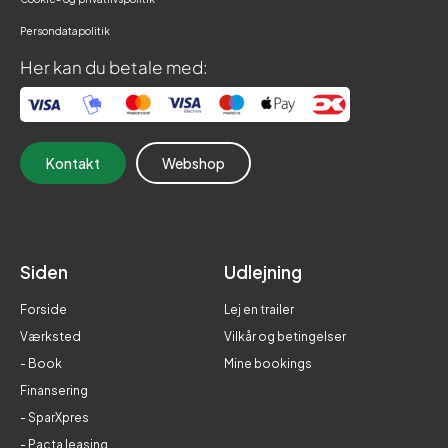
Persondatapolitik
Her kan du betale med:
Kontakt
Webshop
Siden
Udlejning
Forside
Lej en trailer
Værksted
Vilkår og betingelser
- Book
Mine bookings
Finansering
- SparXpres
- Pacta leasing