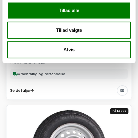
Tillad alle
Tillad valgte
SKU: 41305
Modhold til lukker for smæk/side
Afvis
20,50
kr.
16,40
kr.
ekskl. moms
Afhentning og forsendelse
Se detaljer
PÅ LAGER