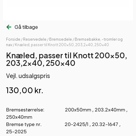
Gå tilbage
Forside
/
Reservedele
/
Bremsedele
/
Bremsebakke, -tromler og
nav
/ Knæled, passer til Knott 200×50, 203,2×40, 250×40
Knæled, passer til Knott 200×50,
203,2×40, 250×40
Vejl. udsalgspris
130,00
kr.
Bremsestørrelse: 200x50mm , 203.2x40mm ,
250x40mm
Bremse type nr. 20-2425/1 , 20.32-1647 ,
25-2025