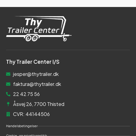
Thy Trailer Center I/S
jesper@thytrailer.dk
faktura@thytrailer.dk
22 42 75 56
Åsvej 26, 7700 Thisted
CVR: 44144506
Handelsbetingelser
Cookie- og privatlivspolitik