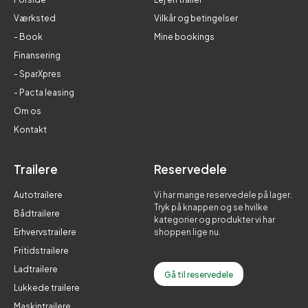
Værksted
Vilkår og betingelser
- Book
Mine bookings
Finansering
- SparXpres
- Pacta leasing
Om os
Kontakt
Trailere
Reservedele
Autotrailere
Vi har mange reservedele på lager.
Tryk på knappen og se hvilke
Bådtrailere
kategorier og produkter vi har
Erhvervstrailere
shoppen lige nu.
Fritidstrailere
Ladtrailere
Gå til reservedele
Lukkede trailere
Maskintrailere