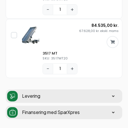
−
+
84.535,00
kr.
67.628,00
kr.
ekskl. moms
3517 MT
SKU: 3517MT20
−
+
Levering
Finansering med SparXpres