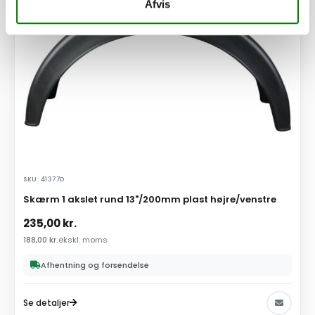
Afvis
SKU: 41377D
Skærm 1 akslet rund 13"/200mm plast højre/venstre
235,00
kr.
188,00
kr.
ekskl. moms
Afhentning og forsendelse
Se detaljer