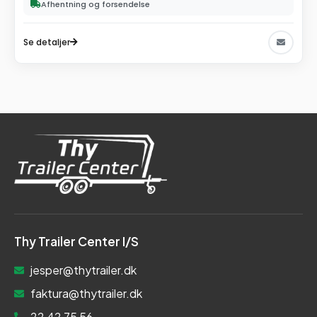
Afhentning og forsendelse
Se detaljer
Thy Trailer Center I/S
jesper@thytrailer.dk
faktura@thytrailer.dk
22 42 75 56