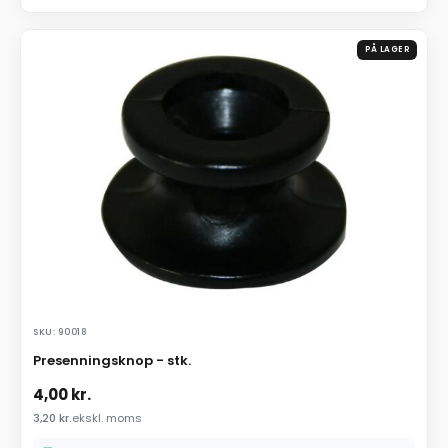
PÅ LAGER
SKU: 90018
Presenningsknop - stk.
4,00
kr.
3,20
kr.
ekskl. moms