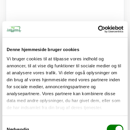
SKU: 60916
Hårnåle-fjedersplit - FZB - 2,0 mm
8,50
kr.
Denne hjemmeside bruger cookies
6,80
kr.
ekskl. moms
Vi bruger cookies til at tilpasse vores indhold og
Afhentning og forsendelse
annoncer, til at vise dig funktioner til sociale medier og til
at analysere vores trafik. Vi deler også oplysninger om
din brug af vores hjemmeside med vores partnere inden
Se detaljer
for sociale medier, annonceringspartnere og
analysepartnere. Vores partnere kan kombinere disse
PÅ LAGER
data med andre oplysninger, du har givet dem, eller som
de har indsamlet fra din brug af deres tjenester.
Samtykkevalg
Nødvendig