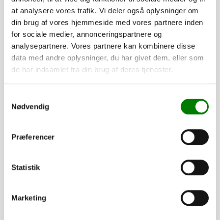
at analysere vores trafik. Vi deler også oplysninger om
din brug af vores hjemmeside med vores partnere inden
for sociale medier, annonceringspartnere og
analysepartnere. Vores partnere kan kombinere disse
data med andre oplysninger, du har givet dem, eller som
de har indsamlet fra din brug af deres tjenester.
SKU: 30110
Refleks orange selvkl. 62x45
Samtykkevalg
Nødvendig
16,00
kr.
12,80
kr.
ekskl. moms
Præferencer
Afhentning og forsendelse
Statistik
Se detaljer
Marketing
PÅ LAGER