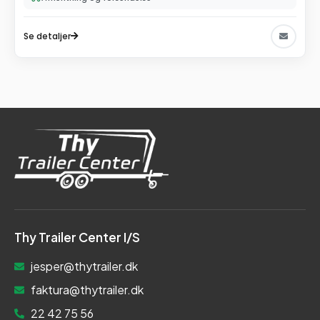
Se detaljer
Thy Trailer Center I/S
jesper@thytrailer.dk
faktura@thytrailer.dk
22 42 75 56