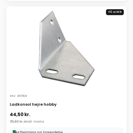
PÅ LAGER
SKU: 40064
Ladkonsol højre hobby
44,50
kr.
35,60
kr.
ekskl. moms
Afhentning og forsendelse