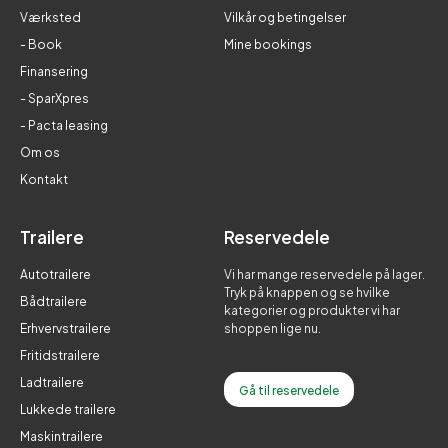
Værksted
Vilkår og betingelser
- Book
Mine bookings
Finansering
- SparXpres
- Pacta leasing
Om os
Kontakt
Trailere
Reservedele
Autotrailere
Vi har mange reservedele på lager.
Tryk på knappen og se hvilke
Bådtrailere
kategorier og produkter vi har
Erhvervstrailere
shoppen lige nu.
Fritidstrailere
Ladtrailere
Gå til reservedele
Lukkede trailere
Maskintrailere