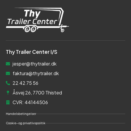
Thy Trailer Center I/S
jesper@thytrailer.dk
faktura@thytrailer.dk
22 42 75 56
Åsvej 26, 7700 Thisted
CVR: 44144506
Handelsbetingelser
Cookie- og privatlivspolitik