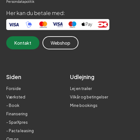
Persondatapolitik
Her kan du betale med:
Kontakt
Webshop
Siden
Udlejning
Forside
Lej en trailer
Værksted
Vilkår og betingelser
- Book
Mine bookings
Finansering
- SparXpres
- Pacta leasing
Om os