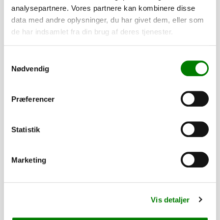
analysepartnere. Vores partnere kan kombinere disse
SKU: 26-00113
data med andre oplysninger, du har givet dem, eller som
Presenning 205x130x7cm Variant 713 A2/503 D
de har indsamlet fra din brug af deres tjenester.
450,00
kr.
360,00
kr.
ekskl. moms
Samtykkevalg
Afhentning og forsendelse
Nødvendig
Se detaljer
Præferencer
PÅ LAGER
Statistik
Marketing
Vis detaljer