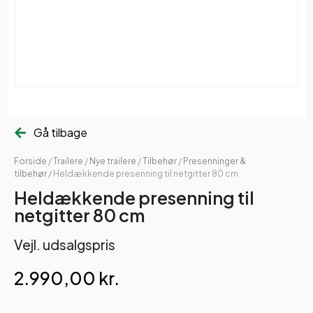
Gå tilbage
Forside
/
Trailere
/
Nye trailere
/
Tilbehør
/
Presenninger &
tilbehør
/ Heldækkende presenning til netgitter 80 cm
Heldækkende presenning til
netgitter 80 cm
Vejl. udsalgspris
2.990,00
kr.