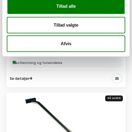
Tillad alle
Tillad valgte
SKU: 90037
Elastiksnor 5mm - 7,5 meter
Afvis
77,00
kr.
61,60
kr.
ekskl. moms
Afhentning og forsendelse
Se detaljer
PÅ LAGER