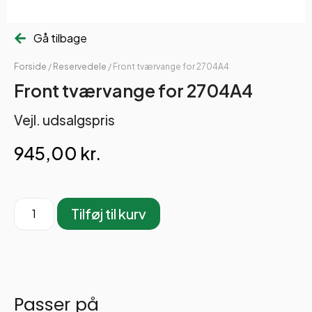
Gå tilbage
Forside
/
Reservedele
/ Front tværvange for 2704A4
Front tværvange for 2704A4
Vejl. udsalgspris
945,00
kr.
Tilføj til kurv
Passer på