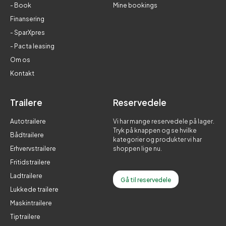
- Book
Mine bookings
Finansering
- SparXpres
- Pacta leasing
Om os
Kontakt
Trailere
Reservedele
Autotrailere
Vi har mange reservedele på lager.
Tryk på knappen og se hvilke
Bådtrailere
kategorier og produkter vi har
Erhvervstrailere
shoppen lige nu.
Fritidstrailere
Ladtrailere
Gå til reservedele
Lukkede trailere
Maskintrailere
Tiptrailere