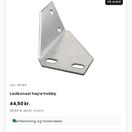
PÅ LAGER
SKU: 40064
Ladkonsol højre hobby
44,50
kr.
35,60
kr.
ekskl. moms
Afhentning og forsendelse