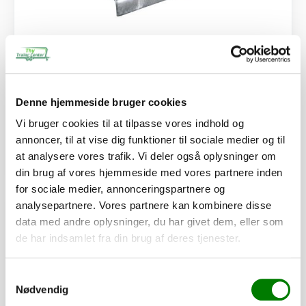
SKU: 40057
Støtteben u/kobling alm.
90,00
kr.
72,00
kr.
ekskl. moms
Denne hjemmeside bruger cookies
Afhentning og forsendelse
Vi bruger cookies til at tilpasse vores indhold og
annoncer, til at vise dig funktioner til sociale medier og til
at analysere vores trafik. Vi deler også oplysninger om
Se detaljer
din brug af vores hjemmeside med vores partnere inden
for sociale medier, annonceringspartnere og
analysepartnere. Vores partnere kan kombinere disse
PÅ LAGER
data med andre oplysninger, du har givet dem, eller som
de har indsamlet fra din brug af deres tjenester.
Samtykkevalg
Nødvendig