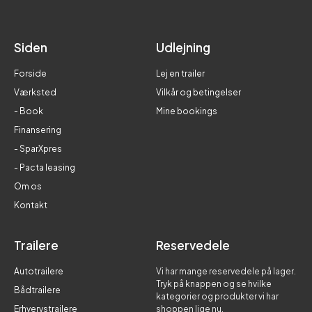
Siden
Udlejning
Forside
Lej en trailer
Værksted
Vilkår og betingelser
- Book
Mine bookings
Finansering
- SparXpres
- Pacta leasing
Om os
Kontakt
Trailere
Reservedele
Autotrailere
Vi har mange reservedele på lager.
Tryk på knappen og se hvilke
Bådtrailere
kategorier og produkter vi har
Erhvervstrailere
shoppen lige nu.