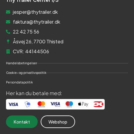
jesper@thytrailer.dk
faktura@thytrailer.dk
22 42 75 56
Åsvej 26, 7700 Thisted
CVR: 44144506
Handelsbetingelser
Cookie- og privatlivspolitik
Persondatapolitik
Her kan du betale med:
Kontakt
Webshop