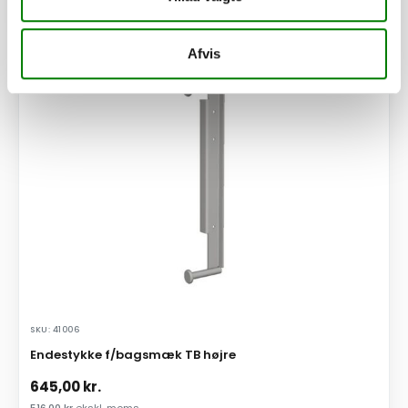
Se detaljer
Afvis
PÅ LAGER
SKU: 41006
Endestykke f/bagsmæk TB højre
645,00
kr.
516,00
kr.
ekskl. moms