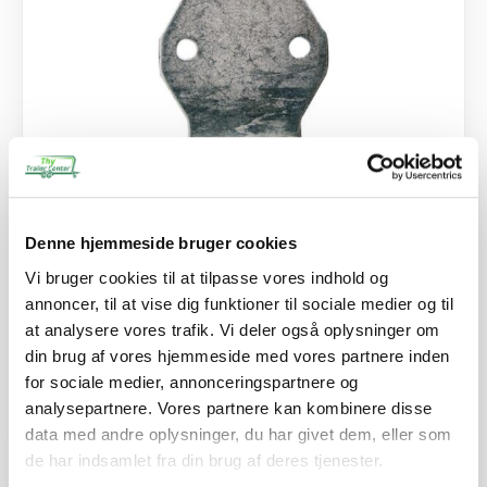
SKU: 41301
Denne hjemmeside bruger cookies
Hængsel m/øje
Vi bruger cookies til at tilpasse vores indhold og
71,00
kr.
annoncer, til at vise dig funktioner til sociale medier og til
56,80
kr.
ekskl. moms
at analysere vores trafik. Vi deler også oplysninger om
din brug af vores hjemmeside med vores partnere inden
Afhentning og forsendelse
for sociale medier, annonceringspartnere og
analysepartnere. Vores partnere kan kombinere disse
Se detaljer
data med andre oplysninger, du har givet dem, eller som
de har indsamlet fra din brug af deres tjenester.