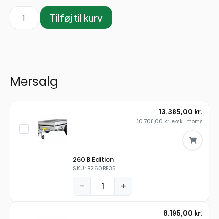
Tilføj til kurv
Mersalg
13.385,00
kr.
10.708,00
kr.
ekskl. moms
260 B Edition
SKU: B260BE35
−
+
8.195,00
kr.