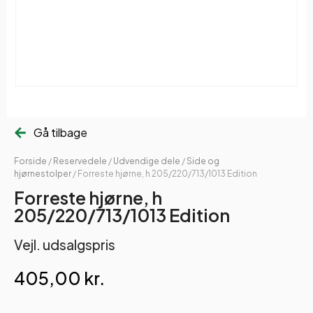
Gå tilbage
Forside
/
Reservedele
/
Udvendige dele
/
Side og
hjørnestolper
/ Forreste hjørne, h 205/220/713/1013 Edition
Forreste hjørne, h
205/220/713/1013 Edition
Vejl. udsalgspris
405,00
kr.