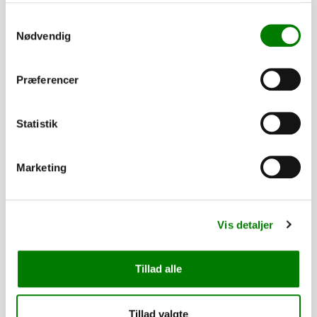
PÅ LAGER
Samtykkevalg
Nødvendig
Præferencer
Statistik
Marketing
SKU: 101794
Forstærkning for hjørne, højre til Edition
Vis detaljer
290,00
kr.
232,00
kr.
ekskl. moms
Tillad alle
Afhentning og forsendelse
Tillad valgte