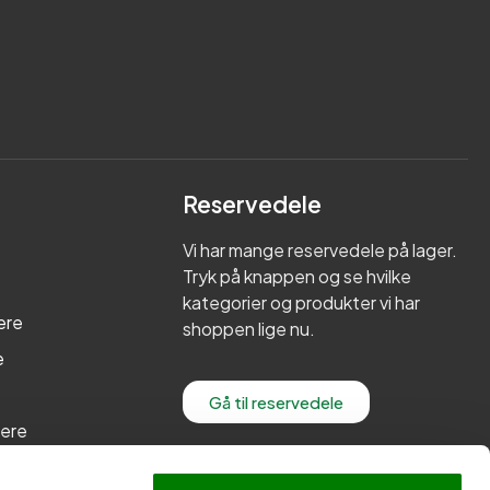
Reservedele
Vi har mange reservedele på lager.
Tryk på knappen og se hvilke
kategorier og produkter vi har
ere
shoppen lige nu.
e
Gå til reservedele
lere
re