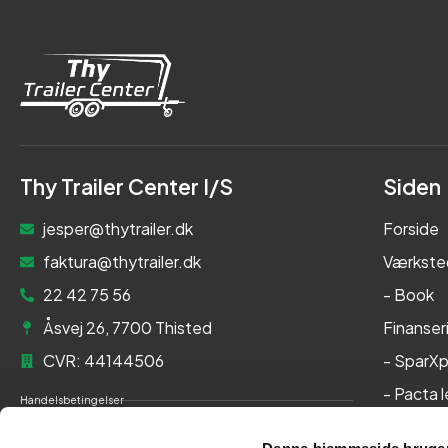
Thy Trailer Center I/S
Siden
jesper@thytrailer.dk
Forside
faktura@thytrailer.dk
Værkste
22 42 75 56
- Book
Åsvej 26, 7700 Thisted
Finanser
CVR: 44144506
- SparXp
- Pacta 
Handelsbetingelser
Om os
Cookie- og privatlivspolitik