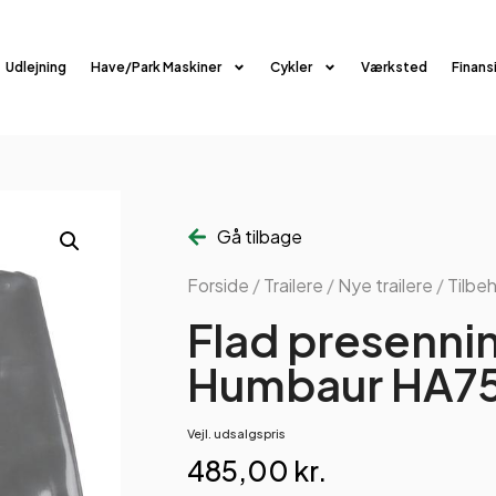
Udlejning
Have/Park Maskiner
Cykler
Værksted
Finans
Gå tilbage
Forside
/
Trailere
/
Nye trailere
/
Tilbe
Flad presenning
Humbaur HA75
Vejl. udsalgspris
485,00
kr.