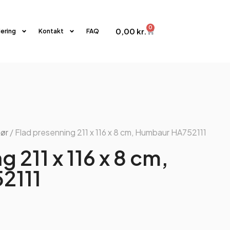
0
0,00
kr.
iering
Kontakt
FAQ
hør
/ Flad presenning 211 x 116 x 8 cm, Humbaur HA752111
 211 x 116 x 8 cm,
2111