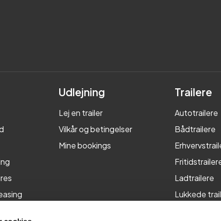
Udlejning
Trailere
Lej en trailer
Autotrailere
d
Vilkår og betingelser
Bådtrailere
Mine bookings
Erhvervstrail
ing
Fritidstrailer
res
Ladtrailere
leasing
Lukkede trai
Maskintraile