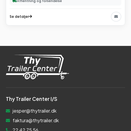
Afhentning og forsendelse
Se detaljer
Thy Trailer Center I/S
jesper@thytrailer.dk
faktura@thytrailer.dk
22 42 75 56