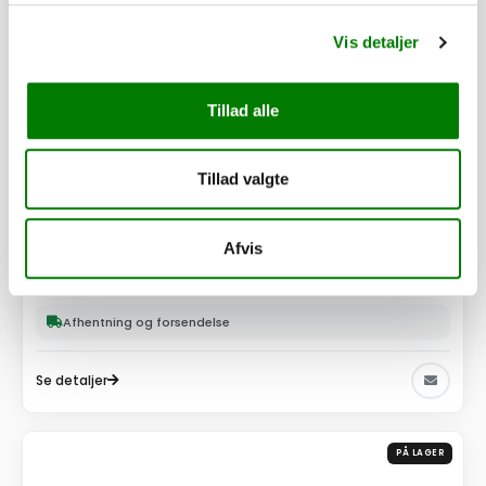
Vis detaljer
Tillad alle
Tillad valgte
SKU: 40867
Løbeaksel 750kg 4H 950/1550 220 S1 (6AB022.001-1)
Afvis
2.460,00
kr.
1.968,00
kr.
ekskl. moms
Afhentning og forsendelse
Se detaljer
PÅ LAGER