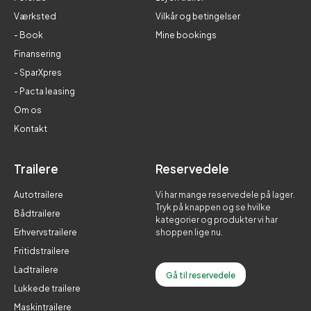
Værksted
Vilkår og betingelser
- Book
Mine bookings
Finansering
- SparXpres
- Pacta leasing
Om os
Kontakt
Trailere
Reservedele
Autotrailere
Vi har mange reservedele på lager.
Tryk på knappen og se hvilke
Bådtrailere
kategorier og produkter vi har
Erhvervstrailere
shoppen lige nu.
Fritidstrailere
Ladtrailere
Gå til reservedele
Lukkede trailere
Maskintrailere