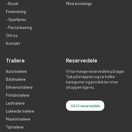
- Book
Mine bookings
Finansering
- SparXpres
- Pacta leasing
Om os
Kontakt
Trailere
Reservedele
Autotrailere
Vi har mange reservedele på lager.
Tryk på knappen og se hvilke
Bådtrailere
kategorier og produkter vi har
Erhvervstrailere
shoppen lige nu.
Fritidstrailere
Ladtrailere
Gå til reservedele
Lukkede trailere
Maskintrailere
Tiptrailere