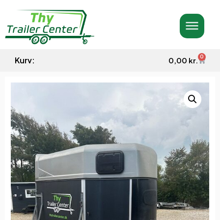
0
Kurv:
0,00
kr.