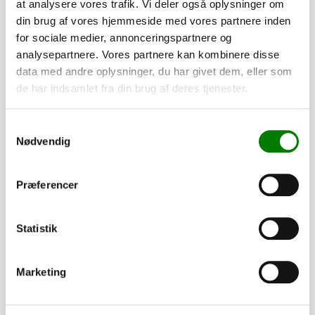
at analysere vores trafik. Vi deler også oplysninger om
Rigtig god stand – klar til brug!
din brug af vores hjemmeside med vores partnere inden
Pris: 32.000 kr. moms fri.
for sociale medier, annonceringspartnere og
Kontakt:
analysepartnere. Vores partnere kan kombinere disse
Thy Trailer Center
data med andre oplysninger, du har givet dem, eller som
Tlf. 22 42 75 56
de har indsamlet fra din brug af deres tjenester.
Samtykkevalg
Nødvendig
Levering
Finansering med SparXpres
Præferencer
Statistik
Afhentning og forsendelse tilgængelig
Marketing