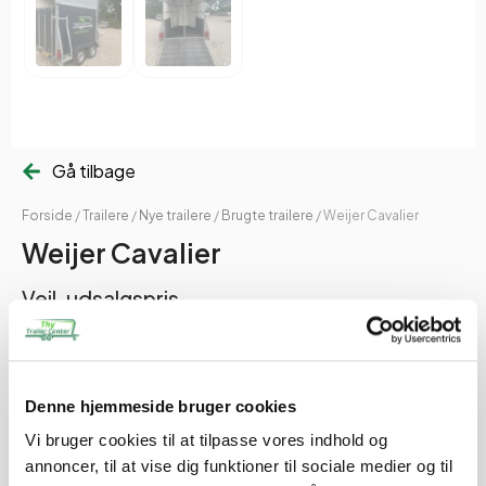
Gå tilbage
Forside
/
Trailere
/
Nye trailere
/
Brugte trailere
/ Weijer Cavalier
Weijer Cavalier
Vejl. udsalgspris
Brugt Hestetrailer – Weijer Cavalier (2009)
Denne hjemmeside bruger cookies
Sælges: Weijer Cavalier hestetrailer, årgang 2009
Nysynet ved levering
Vi bruger cookies til at tilpasse vores indhold og
Totalvægt: 2.000 kg
annoncer, til at vise dig funktioner til sociale medier og til
Egenvægt: 790 kg