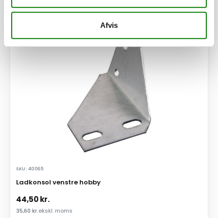
Afvis
PÅ LAGER
SKU: 40065
Ladkonsol venstre hobby
44,50
kr.
35,60
kr.
ekskl. moms