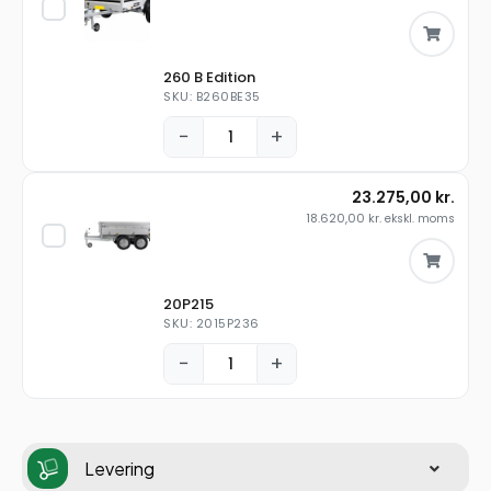
260 B Edition
SKU: B260BE35
−
+
23.275,00
kr.
18.620,00
kr.
ekskl. moms
20P215
SKU: 2015P236
−
+
Levering