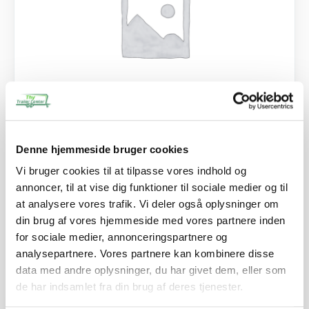
SKU: 101911
Denne hjemmeside bruger cookies
Spændeplade for 260ED + 260B ED
Vi bruger cookies til at tilpasse vores indhold og
29,00
kr.
annoncer, til at vise dig funktioner til sociale medier og til
23,20
kr.
ekskl. moms
at analysere vores trafik. Vi deler også oplysninger om
Afhentning og forsendelse
din brug af vores hjemmeside med vores partnere inden
for sociale medier, annonceringspartnere og
analysepartnere. Vores partnere kan kombinere disse
Se detaljer
data med andre oplysninger, du har givet dem, eller som
de har indsamlet fra din brug af deres tjenester.
PÅ LAGER