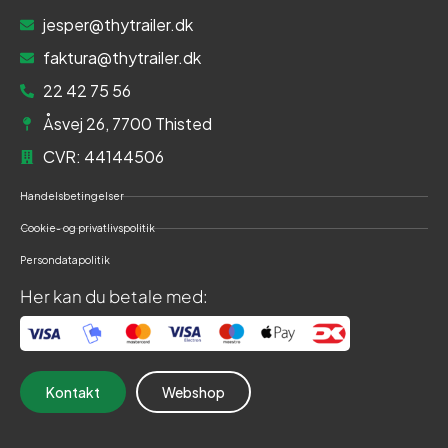
jesper@thytrailer.dk
faktura@thytrailer.dk
22 42 75 56
Åsvej 26, 7700 Thisted
CVR: 44144506
Handelsbetingelser
Cookie- og privatlivspolitik
Persondatapolitik
Her kan du betale med:
Kontakt
Webshop