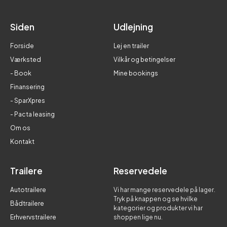
Siden
Udlejning
Forside
Lej en trailer
Værksted
Vilkår og betingelser
- Book
Mine bookings
Finansering
- SparXpres
- Pacta leasing
Om os
Kontakt
Trailere
Reservedele
Autotrailere
Vi har mange reservedele på lager.
Tryk på knappen og se hvilke
Bådtrailere
kategorier og produkter vi har
Erhvervstrailere
shoppen lige nu.