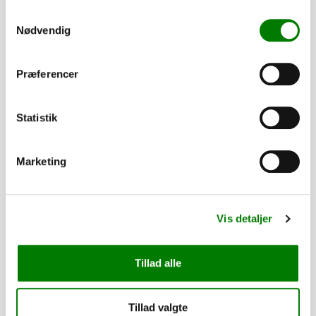
Samtykkevalg
Nødvendig
Præferencer
Statistik
Marketing
SKU: 41365B
Surringsøje 41x26mm, plade
Vis detaljer
8,00
kr.
6,40
kr.
ekskl. moms
Tillad alle
Afhentning og forsendelse
Tillad valgte
Se detaljer