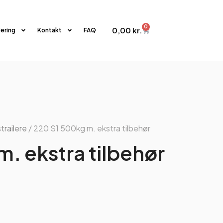
0
0,00
kr.
iering
Kontakt
FAQ
strailere
/ 220 S1 500kg m. ekstra tilbehør
. ekstra tilbehør