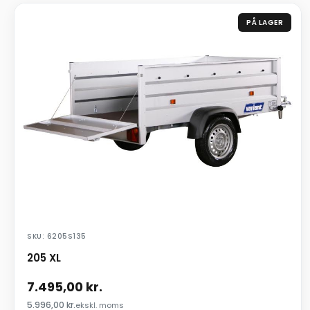
PÅ LAGER
SKU: 6205S135
205 XL
7.495,00
kr.
5.996,00
kr.
ekskl. moms