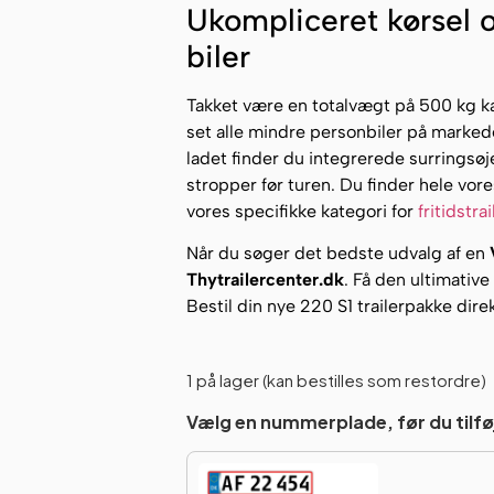
Ukompliceret kørsel og
biler
Takket være en totalvægt på 500 kg kan
set alle mindre personbiler på markede
ladet finder du integrerede surringsøj
stropper før turen. Du finder hele vor
vores specifikke kategori for
fritidstrai
Når du søger det bedste udvalg af en
Thytrailercenter.dk
. Få den ultimativ
Bestil din nye 220 S1 trailerpakke dire
1 på lager (kan bestilles som restordre)
Vælg en nummerplade, før du tilføj