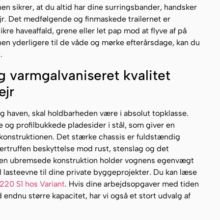
n sikrer, at du altid har dine surringsbander, handsker
jr. Det medfølgende og finmaskede trailernet er
kre haveaffald, grene eller let pap mod at flyve af på
nen yderligere til de våde og mørke efterårsdage, kan du
r
.
g varmgalvaniseret kvalitet
ejr
og haven, skal holdbarheden være i absolut topklasse.
g profilbukkede pladesider i stål, som giver en
e konstruktionen. Det stærke chassis er fuldstændig
vertruffen beskyttelse mod rust, stenslag og det
 Den ubremsede konstruktion holder vognens egenvægt
l lasteevne til dine private byggeprojekter. Du kan læse
 220 S1 hos Variant
. Hvis dine arbejdsopgaver med tiden
 endnu større kapacitet, har vi også et stort udvalg af