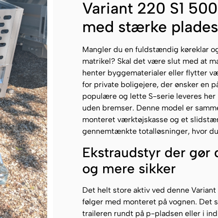
Variant 220 S1 500 
med stærke plades
Mangler du en fuldstændig køreklar og 
matrikel? Skal det være slut med at ma
henter byggematerialer eller flytter v
for private boligejere, der ønsker en p
populære og lette S-serie leveres he
uden bremser. Denne model er sammen
monteret værktøjskasse og et slidstærk
gennemtænkte totalløsninger, hvor du 
Ekstraudstyr der gør
og mere sikker
Det helt store aktiv ved denne Varia
følger med monteret på vognen. Det s
traileren rundt på p-pladsen eller i i