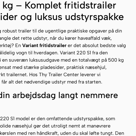
kg – Komplet fritidstrailer
ider og luksus udstyrspakke
robust trailer til de ugentlige praktiske opgaver på din
ngle det rette udstyr, når du kører haveaffald væk,
ærktøj? En
Variant fritidstrailer
er det absolut bedste valg
ålidelig vogn til hverdagen. Variant 220 S1 fra den
r i en suveræn luksusudgave med en totalvægt på 500 kg
sat med stærke pladesider, praktisk næsehjul,
t trailernet. Hos Thy Trailer Center leverer vi
får alt det nødvendige udstyr med fra starten.
 din arbejdsdag langt nemmere
nt 220 S1 model er den omfattende udstyrspakke, som
olide næsehjul gør det utroligt nemt at manøvrere
ndkørslen med ren håndkraft, uden du skal løfte tungt. Den