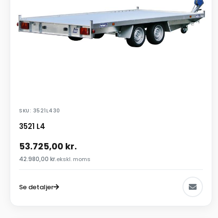
SKU: 3521L430
3521 L4
53.725,00
kr.
42.980,00
kr.
ekskl. moms
Se detaljer