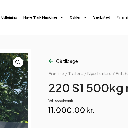
Udlejning
Have/Park Maskiner
Cykler
Værksted
Finans
Gå tilbage
Forside
/
Trailere
/
Nye trailere
/
Fritid
220 S1 500kg m
Vejl. udsalgspris
11.000,00
kr.