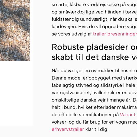
smarte, låsbare værktøjskasse på vogne
og småværktøj lige ved hånden i tørve
fuldstændig uundværligt, når du skal si
landevejen. Hvis du vil opgradere vog
se vores udvalg af
trailer presenninge
Robuste pladesider o
skabt til det danske v
Når du vælger en ny makker til huset 
Denne model er opbygget med stærke o
fabelagtig stivhed og slidstyrke i hel
varmgalvaniseret, hvilket sikrer en uo
omskiftelige danske vejr i mange år.
helt i bund, hvilket efterlader maksima
de officielle specifikationer på
Variant
vokser, og du får brug for en vogn med
erhvervstrailer
klar til dig.