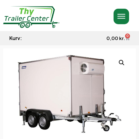
0
Kurv:
0,00
kr.