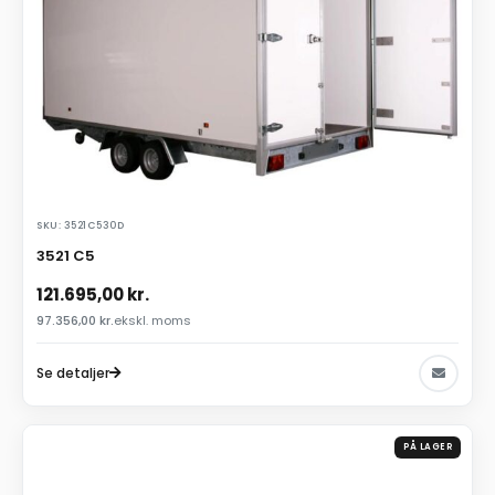
SKU: 3521C530D
3521 C5
121.695,00
kr.
97.356,00
kr.
ekskl. moms
Se detaljer
PÅ LAGER