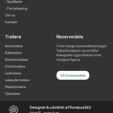
- SparXpres
- Pacta leasing
Om os
Kontakt
Trailere
Reservedele
Autotrailere
Vi har mange reservedele på lager.
Tryk på knappen og se hvilke
Bådtrailere
kategorier og produkter vi har
Erhvervstrailere
shoppen lige nu.
Fritidstrailere
Ladtrailere
Gå til reservedele
Lukkede trailere
Maskintrailere
Tiptrailere
Designet & udviklet af Kompas360
Dit mål - vores kurs