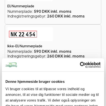
EU Nummerplade
Nummerplade:
590 DKK inkl. moms
Indregistreringsgebyr:
260 DKK inkl. moms
Ikke-EU Nummerplade
Nummerplade:
590 DKK inkl. moms
Indregistreringsgebyr:
260 DKK inkl. moms
Totalpris for nummerplade:
850 DKK
Du skal vælge en nummerplade for at forsætte.
Denne hjemmeside bruger cookies
Vi bruger cookies til at tilpasse vores indhold og
Når du køber en trailer hos os, vil du modtage en e-mail,
annoncer, til at vise dig funktioner til sociale medier og til
hvor vi beder dig om at oplyse navn, adresse og CPR-
at analysere vores trafik. Vi deler også oplysninger om
nummer. Disse oplysninger er nødvendige for at kunne
din brug af vores hjemmeside med vores partnere inden