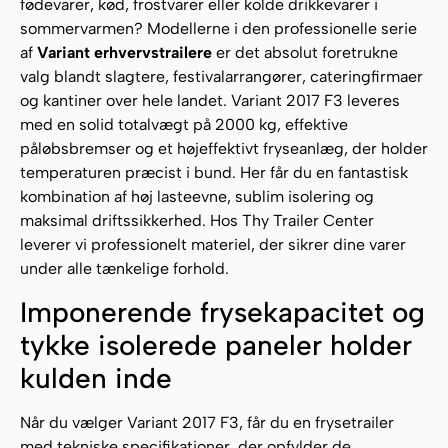
fødevarer, kød, frostvarer eller kolde drikkevarer i
sommervarmen? Modellerne i den professionelle serie
af
Variant erhvervstrailere
er det absolut foretrukne
valg blandt slagtere, festivalarrangører, cateringfirmaer
og kantiner over hele landet. Variant 2017 F3 leveres
med en solid totalvægt på 2000 kg, effektive
påløbsbremser og et højeffektivt fryseanlæg, der holder
temperaturen præcist i bund. Her får du en fantastisk
kombination af høj lasteevne, sublim isolering og
maksimal driftssikkerhed. Hos Thy Trailer Center
leverer vi professionelt materiel, der sikrer dine varer
under alle tænkelige forhold.
Imponerende frysekapacitet og
tykke isolerede paneler holder
kulden inde
Når du vælger Variant 2017 F3, får du en frysetrailer
med tekniske specifikationer, der opfylder de