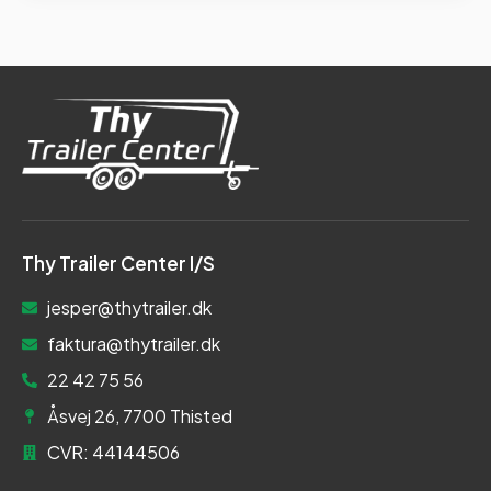
Thy Trailer Center I/S
jesper@thytrailer.dk
faktura@thytrailer.dk
22 42 75 56
Åsvej 26, 7700 Thisted
CVR: 44144506