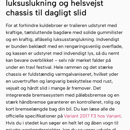
luksuslukning og helsvejst
chassis til dagligt slid
For at forhindre kuldebroer er traileren udstyret med
kraftige, tætsluttende bagdøre med solide gummilister
og en kraftig, aflåselig luksusstanglukning. Indvendigt
er bunden beklædt med en rengøringsvenlig overflade,
og kassen er udstyret med indvendigt lys, så du nemt
kan bevare overblikket – selv når mørket falder på
under en travl festival. Hele rammen og det stærke
chassis er fuldstændig varmgalvaniseret, hvilket yder
en uovertruffen og langvarig beskyttelse mod rust,
vejsalt og hårdt slid i mange år fremover. Det
integrerede bremsesystem med påløbsbremse og en
stærk håndbremse garanterer en kontrolleret, rolig og
kort bremselængde bag din bil. Du kan læse alle de
officielle specifikationer på
Variant 2017 F3 hos Variant
.
Hvis du i stedet kun søger en helt let og åben vogn til
private weekendprojekter, kan du se vores udvalg af