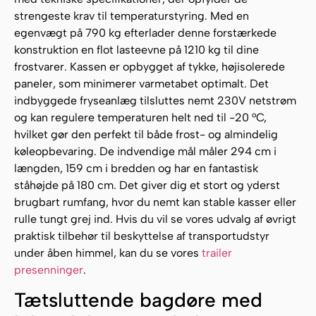
strengeste krav til temperaturstyring. Med en
egenvægt på 790 kg efterlader denne forstærkede
konstruktion en flot lasteevne på 1210 kg til dine
frostvarer. Kassen er opbygget af tykke, højisolerede
paneler, som minimerer varmetabet optimalt. Det
indbyggede fryseanlæg tilsluttes nemt 230V netstrøm
og kan regulere temperaturen helt ned til -20 °C,
hvilket gør den perfekt til både frost- og almindelig
køleopbevaring. De indvendige mål måler 294 cm i
længden, 159 cm i bredden og har en fantastisk
ståhøjde på 180 cm. Det giver dig et stort og yderst
brugbart rumfang, hvor du nemt kan stable kasser eller
rulle tungt grej ind. Hvis du vil se vores udvalg af øvrigt
praktisk tilbehør til beskyttelse af transportudstyr
under åben himmel, kan du se vores
trailer
presenninger
.
Tætsluttende bagdøre med