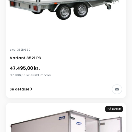
SKU: 3521P330
Variant 3521 P3
47.495,00
kr.
37.996,00
kr.
ekskl. moms
Se detaljer
PÅ LAGER