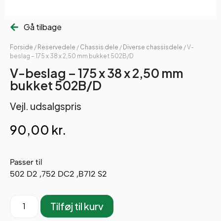
Gå tilbage
Forside
/
Reservedele
/
Chassis dele
/
Diverse chassisdele
/ V-
beslag – 175 x 38 x 2,50 mm bukket 502B/D
V-beslag – 175 x 38 x 2,50 mm
bukket 502B/D
Vejl. udsalgspris
90,00
kr.
Passer til
502 D2 ,752 DC2 ,B712 S2
Tilføj til kurv