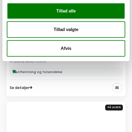
Tillad alle
Tillad valgte
SKU: 90840
Bremsekabelvange, f. 3518X3
Afvis
1.090,00
kr.
872,00
kr.
ekskl. moms
Afhentning og forsendelse
Se detaljer
PÅ LAGER