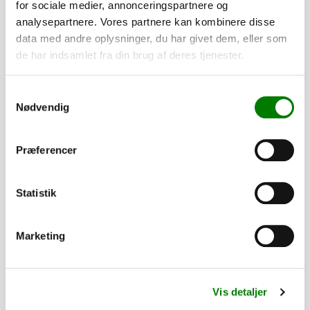
for sociale medier, annonceringspartnere og
analysepartnere. Vores partnere kan kombinere disse
SKU: 41952
data med andre oplysninger, du har givet dem, eller som
Forvange, f. 3521X4
de har indsamlet fra din brug af deres tjenester.
2.880,00
kr.
2.304,00
kr.
ekskl. moms
Samtykkevalg
Nødvendig
Afhentning og forsendelse
Præferencer
Se detaljer
Statistik
PÅ LAGER
Marketing
Vis detaljer