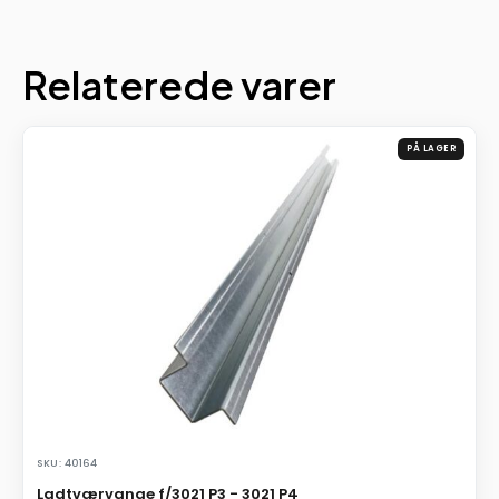
Relaterede varer
PÅ LAGER
SKU: 40164
Ladtværvange f/3021 P3 - 3021 P4