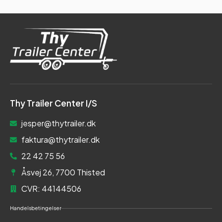
Thy Trailer Center I/S
jesper@thytrailer.dk
faktura@thytrailer.dk
22 42 75 56
Åsvej 26, 7700 Thisted
CVR: 44144506
Handelsbetingelser