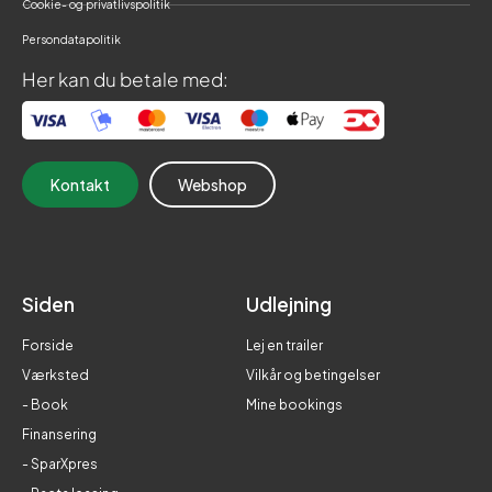
Cookie- og privatlivspolitik
Persondatapolitik
Her kan du betale med:
Kontakt
Webshop
Siden
Udlejning
Forside
Lej en trailer
Værksted
Vilkår og betingelser
- Book
Mine bookings
Finansering
- SparXpres