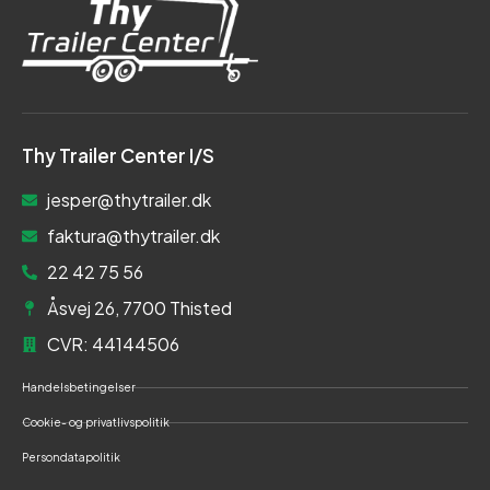
Thy Trailer Center I/S
jesper@thytrailer.dk
faktura@thytrailer.dk
22 42 75 56
Åsvej 26, 7700 Thisted
CVR: 44144506
Handelsbetingelser
Cookie- og privatlivspolitik
Persondatapolitik