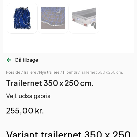
Gå tilbage
Forside
/
Trailere
/
Nye trailere
/
Tilbehør
/ Trailernet 350 x 250 cm.
Trailernet 350 x 250 cm.
Vejl. udsalgspris
255,00
kr.
Variant trailernet 350 x 250