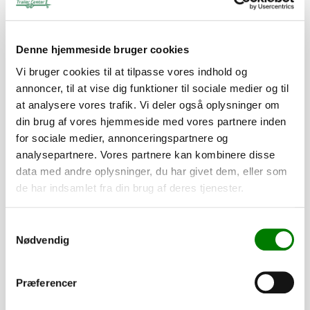
Tilføj til kurv
Denne hjemmeside bruger cookies
Vi bruger cookies til at tilpasse vores indhold og
annoncer, til at vise dig funktioner til sociale medier og til
at analysere vores trafik. Vi deler også oplysninger om
Levering
din brug af vores hjemmeside med vores partnere inden
for sociale medier, annonceringspartnere og
Finansering med SparXpres
analysepartnere. Vores partnere kan kombinere disse
data med andre oplysninger, du har givet dem, eller som
de har indsamlet fra din brug af deres tjenester.
Afhentning og forsendelse tilgængelig
Samtykkevalg
Nødvendig
Præferencer