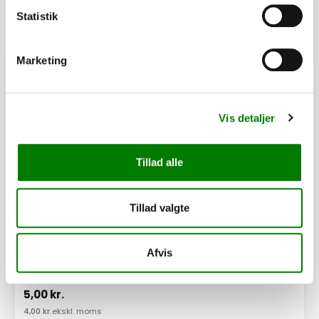
Relaterede varer
Statistik
Marketing
PÅ LAGER
Vis detaljer
Tillad alle
Tillad valgte
Afvis
Presenningsknop
5,00
kr.
4,00
kr.
ekskl. moms