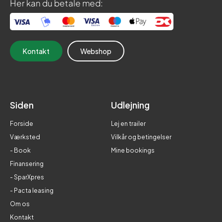
Her kan du betale med:
Kontakt
Webshop
Siden
Udlejning
Forside
Lej en trailer
Værksted
Vilkår og betingelser
- Book
Mine bookings
Finansering
- SparXpres
- Pacta leasing
Om os
Kontakt