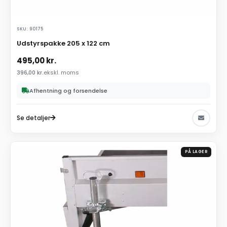
SKU: 90175
Udstyrspakke 205 x 122 cm
495,00
kr.
396,00
kr.
ekskl. moms
Afhentning og forsendelse
Se detaljer
PÅ LAGER