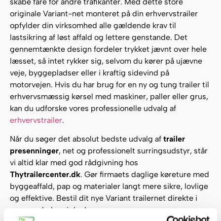
skabe fare for andre trafikanter. Med dette store
originale Variant-net monteret på din erhvervstrailer
opfylder din virksomhed alle gældende krav til
lastsikring af løst affald og lettere genstande. Det
gennemtænkte design fordeler trykket jævnt over hele
læsset, så intet rykker sig, selvom du kører på ujævne
veje, byggepladser eller i kraftig sidevind på
motorvejen. Hvis du har brug for en ny og tung trailer til
erhvervsmæssig kørsel med maskiner, paller eller grus,
kan du udforske vores professionelle udvalg af
erhvervstrailer
.
Når du søger det absolut bedste udvalg af
trailer
presenninger
, net og professionelt surringsudstyr, står
vi altid klar med god rådgivning hos
Thytrailercenter.dk
. Gør firmaets daglige køreture med
byggeaffald, pap og materialer langt mere sikre, lovlige
og effektive. Bestil dit nye Variant trailernet direkte i
vores webshop i dag!