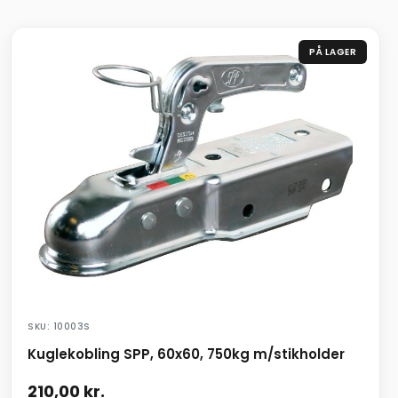
PÅ LAGER
SKU: 10003S
Kuglekobling SPP, 60x60, 750kg m/stikholder
210,00
kr.