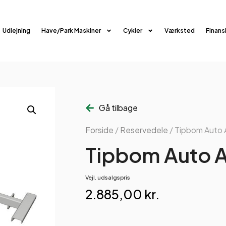
Udlejning
Have/Park Maskiner
Cykler
Værksted
Finans
Gå tilbage
Forside
/
Reservedele
/ Tipbom Auto 
Tipbom Auto A
Vejl. udsalgspris
2.885,00
kr.