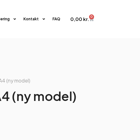
0
0,00
kr.
iering
Kontakt
FAQ
A4 (ny model)
4 (ny model)