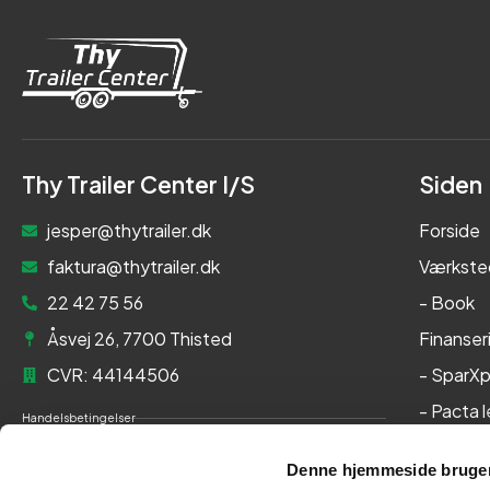
Thy Trailer Center I/S
Siden
jesper@thytrailer.dk
Forside
faktura@thytrailer.dk
Værkste
22 42 75 56
- Book
Åsvej 26, 7700 Thisted
Finanser
CVR: 44144506
- SparXp
- Pacta 
Handelsbetingelser
Om os
Cookie- og privatlivspolitik
Denne hjemmeside bruger
Kontakt
Persondatapolitik