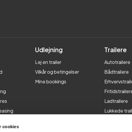
Udlejning
Trailere
Lej en trailer
Autotrailere
d
Vilkår og betingelser
Bådtrailere
Mine bookings
Erhvervstrail
ing
Fritidstrailer
res
Ladtrailere
leasing
Lukkede trai
Maskintraile
 cookies
Tiptrailere