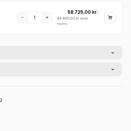
58.725,00
kr.
−
+
46.980,00
kr.
ekskl.
moms
g