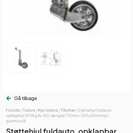
Gå tilbage
Forside
/
Trailere
/
Nye trailere
/
Tilbehør
/ Støttehjul fuldauto.
opklapbar 500Kg AL-KO, længde 730mm, 200x50mm hjul
gummi/stål
Støttehjul fuldauto. opklapbar