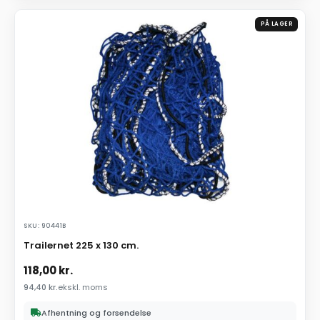
PÅ LAGER
SKU: 90441B
Trailernet 225 x 130 cm.
118,00
kr.
94,40
kr.
ekskl. moms
Afhentning og forsendelse