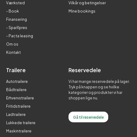
Værksted
Vilkår og betingelser
- Book
Mine bookings
Finansering
- SparXpres
- Pacta leasing
Om os
Kontakt
Trailere
Reservedele
Autotrailere
Vi har mange reservedele på lager.
Tryk på knappen og se hvilke
Bådtrailere
kategorier og produkter vi har
Erhvervstrailere
shoppen lige nu.
Fritidstrailere
Ladtrailere
Gå til reservedele
Lukkede trailere
Maskintrailere