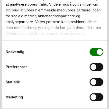
at analysere vores trafik. Vi deler også oplysninger om
din brug af vores hjemmeside med vores partnere inden
for sociale medier, annonceringspartnere og
analysepartnere. Vores partnere kan kombinere disse
data med andre oplysninger, du har givet dem, eller som
de har indsamlet fra din brug af deres tjenester.
SKU: 90448
Trailernet 300 x 200 cm.
Samtykkevalg
Nødvendig
205,00
kr.
164,00
kr.
ekskl. moms
Præferencer
Afhentning og forsendelse
Statistik
Se detaljer
Marketing
PÅ LAGER