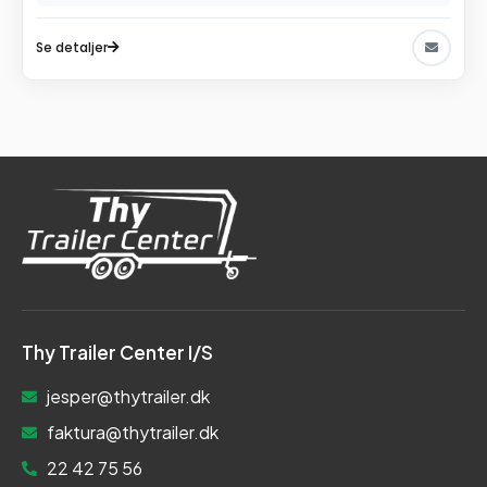
Se detaljer
Thy Trailer Center I/S
jesper@thytrailer.dk
faktura@thytrailer.dk
22 42 75 56