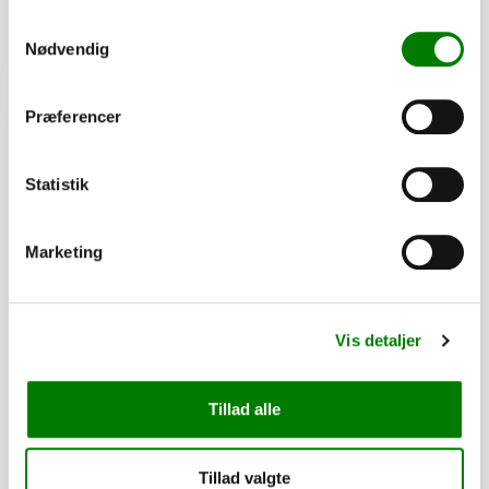
Samtykkevalg
Se detaljer
Nødvendig
Præferencer
PÅ LAGER
Statistik
Marketing
Vis detaljer
Tillad alle
Støtteben - sæt med 2 stk.
1.675,00
kr.
Tillad valgte