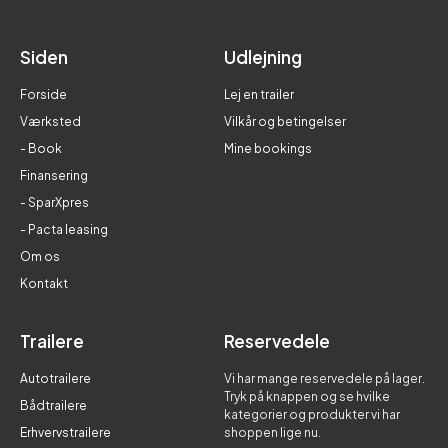
Siden
Udlejning
Forside
Lej en trailer
Værksted
Vilkår og betingelser
- Book
Mine bookings
Finansering
- SparXpres
- Pacta leasing
Om os
Kontakt
Trailere
Reservedele
Autotrailere
Vi har mange reservedele på lager.
Tryk på knappen og se hvilke
Bådtrailere
kategorier og produkter vi har
Erhvervstrailere
shoppen lige nu.