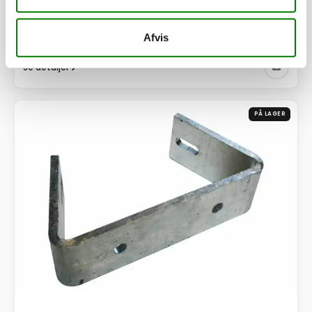
1.340,00
kr.
ekskl. moms
Afhentning og forsendelse
Afvis
Se detaljer
PÅ LAGER