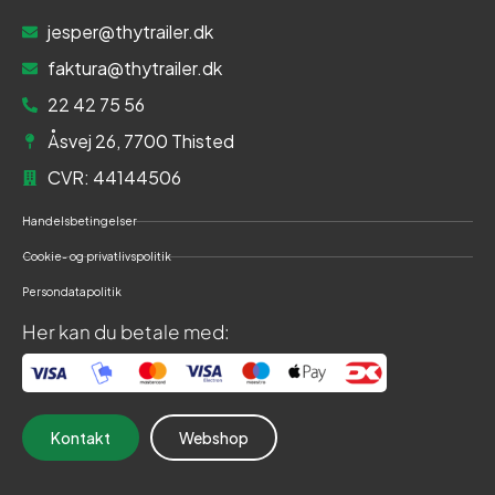
jesper@thytrailer.dk
faktura@thytrailer.dk
22 42 75 56
Åsvej 26, 7700 Thisted
CVR: 44144506
Handelsbetingelser
Cookie- og privatlivspolitik
Persondatapolitik
Her kan du betale med:
Kontakt
Webshop