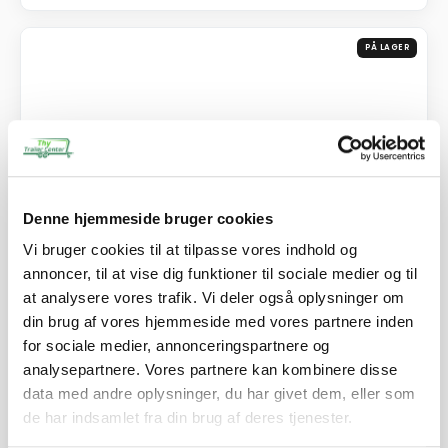
PÅ LAGER
Denne hjemmeside bruger cookies
Vi bruger cookies til at tilpasse vores indhold og
annoncer, til at vise dig funktioner til sociale medier og til
at analysere vores trafik. Vi deler også oplysninger om
din brug af vores hjemmeside med vores partnere inden
Næsehjul - Fast bredt hjul
for sociale medier, annonceringspartnere og
analysepartnere. Vores partnere kan kombinere disse
565,00
kr.
data med andre oplysninger, du har givet dem, eller som
452,00
kr.
ekskl. moms
de har indsamlet fra din brug af deres tjenester.
Afhentning og forsendelse