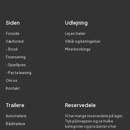
Siden
Udlejning
Forside
Lej en trailer
Værksted
Vilkår og betingelser
- Book
Mine bookings
Finansering
- SparXpres
- Pacta leasing
Om os
Kontakt
Trailere
Reservedele
Autotrailere
Vi har mange reservedele på lager.
Tryk på knappen og se hvilke
Bådtrailere
kategorier og produkter vi har