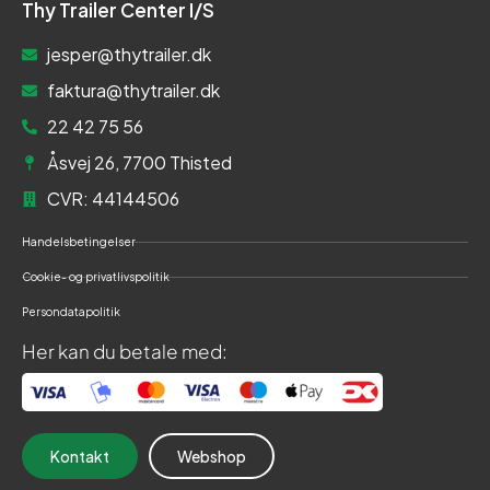
Thy Trailer Center I/S
jesper@thytrailer.dk
faktura@thytrailer.dk
22 42 75 56
Åsvej 26, 7700 Thisted
CVR: 44144506
Handelsbetingelser
Cookie- og privatlivspolitik
Persondatapolitik
Her kan du betale med:
Kontakt
Webshop