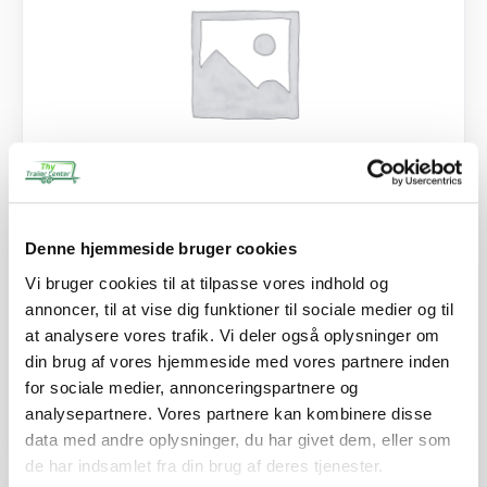
SKU: 60916
Denne hjemmeside bruger cookies
Hårnåle-fjedersplit - FZB - 2,0 mm
Vi bruger cookies til at tilpasse vores indhold og
8,50
kr.
annoncer, til at vise dig funktioner til sociale medier og til
6,80
kr.
ekskl. moms
at analysere vores trafik. Vi deler også oplysninger om
din brug af vores hjemmeside med vores partnere inden
Afhentning og forsendelse
for sociale medier, annonceringspartnere og
analysepartnere. Vores partnere kan kombinere disse
Se detaljer
data med andre oplysninger, du har givet dem, eller som
de har indsamlet fra din brug af deres tjenester.