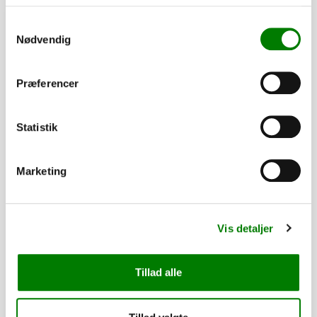
PÅ LAGER
Samtykkevalg
Nødvendig
Præferencer
Statistik
Marketing
SKU: 10003S
Kuglekobling SPP, 60x60, 750kg m/stikholder
Vis detaljer
210,00
kr.
168,00
kr.
ekskl. moms
Tillad alle
Afhentning og forsendelse