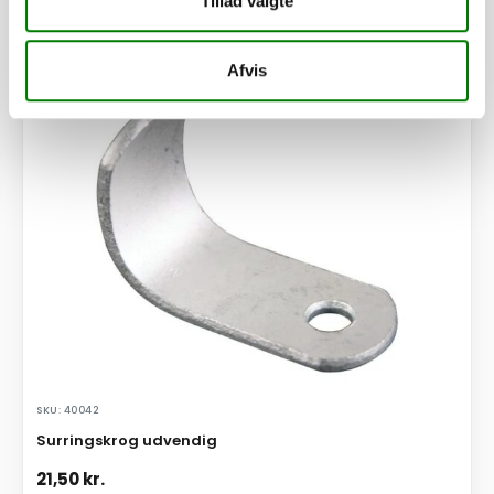
Tillad valgte
Se detaljer
Afvis
PÅ LAGER
SKU: 40042
Surringskrog udvendig
21,50
kr.