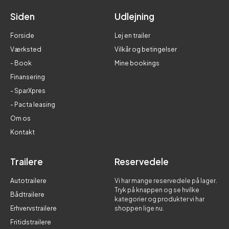
Siden
Udlejning
Forside
Lej en trailer
Værksted
Vilkår og betingelser
- Book
Mine bookings
Finansering
- SparXpres
- Pacta leasing
Om os
Kontakt
Trailere
Reservedele
Autotrailere
Vi har mange reservedele på lager.
Tryk på knappen og se hvilke
Bådtrailere
kategorier og produkter vi har
Erhvervstrailere
shoppen lige nu.
Fritidstrailere