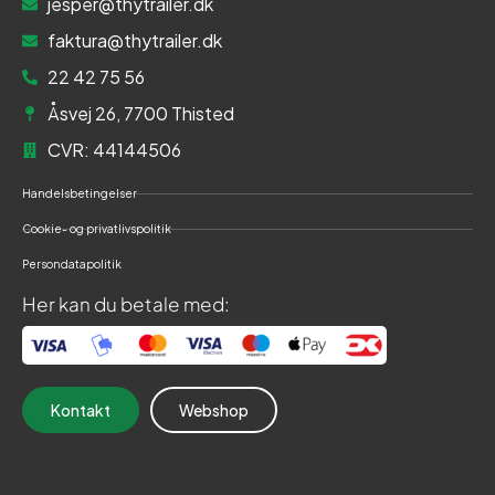
jesper@thytrailer.dk
faktura@thytrailer.dk
22 42 75 56
Åsvej 26, 7700 Thisted
CVR: 44144506
Handelsbetingelser
Cookie- og privatlivspolitik
Persondatapolitik
Her kan du betale med:
Kontakt
Webshop