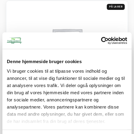
PÅ LAGER
Denne hjemmeside bruger cookies
Vi bruger cookies til at tilpasse vores indhold og
annoncer, til at vise dig funktioner til sociale medier og til
at analysere vores trafik. Vi deler også oplysninger om
din brug af vores hjemmeside med vores partnere inden
Køreramper alu 300 x 26 x 7,5 cm, lige, 2000 kg
for sociale medier, annonceringspartnere og
7.025,00
kr.
analysepartnere. Vores partnere kan kombinere disse
5.620,00
kr.
ekskl. moms
data med andre oplysninger, du har givet dem, eller som
de har indsamlet fra din brug af deres tjenester.
Afhentning og forsendelse