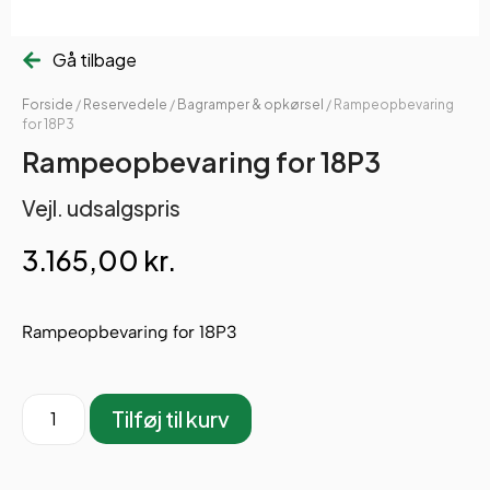
Gå tilbage
Forside
/
Reservedele
/
Bagramper & opkørsel
/ Rampeopbevaring
for 18P3
Rampeopbevaring for 18P3
Vejl. udsalgspris
3.165,00
kr.
Rampeopbevaring for 18P3
Tilføj til kurv