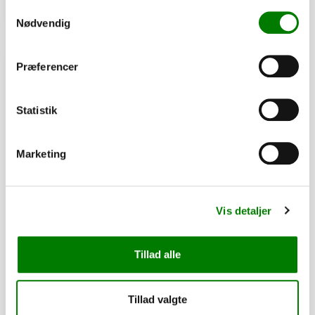
Samtykkevalg
Se detaljer
Nødvendig
PÅ LAGER
Præferencer
Statistik
Marketing
Vis detaljer
Tillad alle
Køreramper alu 2000 x 700 mm, lige, 750 kg
5.225,00
kr.
Tillad valgte
4.180,00
kr.
ekskl. moms