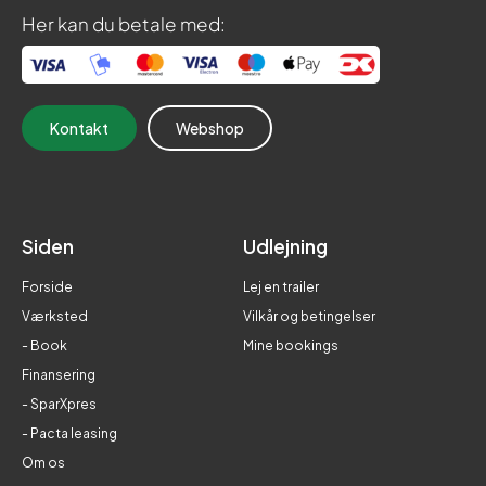
Her kan du betale med:
Kontakt
Webshop
Siden
Udlejning
Forside
Lej en trailer
Værksted
Vilkår og betingelser
- Book
Mine bookings
Finansering
- SparXpres
- Pacta leasing
Om os