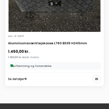
SKU: 31-01671
Aluminiumsværktøjskasse L760 B335 H245mm
1.450,00
kr.
1.160,00
kr.
ekskl. moms
Afhentning og forsendelse
Se detaljer