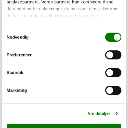
analysepartnere. Vores partnere kan kombinere disse
Presenningsbøjle, 145 - 220 cm, U-profil
data med andre oplysninger, du har givet dem, eller som
de har indsamlet fra din brug af deres tjenester.
205,00
kr.
164,00
kr.
ekskl. moms
Samtykkevalg
Afhentning og forsendelse
Nødvendig
Se detaljer
Præferencer
PÅ LAGER
Statistik
Marketing
Vis detaljer