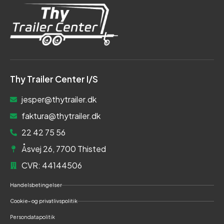
Thy Trailer Center I/S
jesper@thytrailer.dk
faktura@thytrailer.dk
22 42 75 56
Åsvej 26, 7700 Thisted
CVR: 44144506
Handelsbetingelser
Cookie- og privatlivspolitik
Persondatapolitik