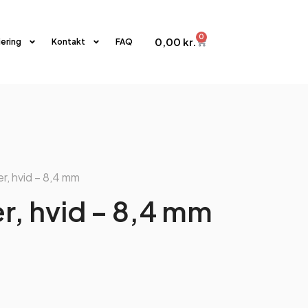
0
0,00
kr.
iering
Kontakt
FAQ
er, hvid – 8,4 mm
r, hvid – 8,4 mm