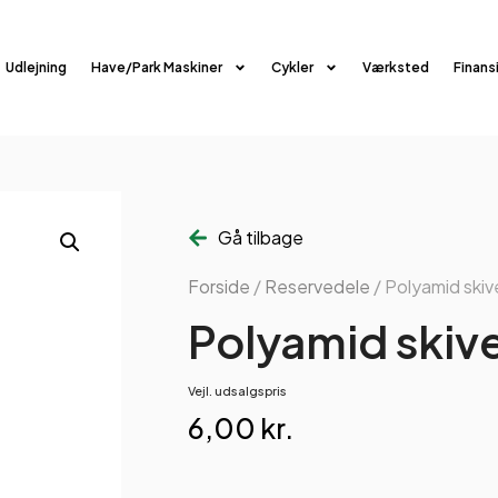
Udlejning
Have/Park Maskiner
Cykler
Værksted
Finans
Gå tilbage
Forside
/
Reservedele
/ Polyamid skiv
Polyamid skive
Vejl. udsalgspris
6,00
kr.