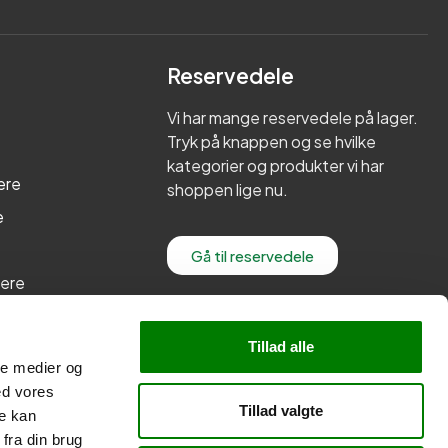
Reservedele
Vi har mange reservedele på lager.
Tryk på knappen og se hvilke
kategorier og produkter vi har
ere
shoppen lige nu.
e
Gå til reservedele
lere
re
Tillad alle
ale medier og
ed vores
Tillad valgte
re kan
fra din brug