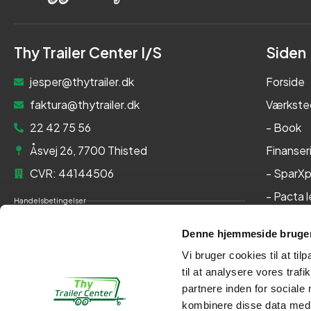
Thy Trailer Center I/S
Siden
jesper@thytrailer.dk
Forside
faktura@thytrailer.dk
Værkste
22 42 75 56
- Book
Åsvej 26, 7700 Thisted
Finanser
CVR: 44144506
- SparXp
- Pacta 
Handelsbetingelser
Om os
Cookie- og privatlivspolitik
Denne hjemmeside bruger
Kontakt
Persondatapolitik
Vi bruger cookies til at til
Her kan du betale med:
til at analysere vores tra
partnere inden for sociale
kombinere disse data med a