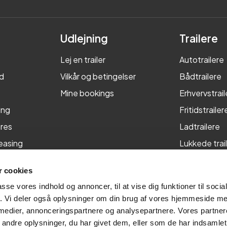
Udlejning
Trailere
Lej en trailer
Autotrailere
d
Vilkår og betingelser
Bådtrailere
Mine bookings
Erhvervstrail
ing
Fritidstrailer
res
Ladtrailere
leasing
Lukkede trai
Maskintraile
 cookies
Tiptrailere
passe vores indhold og annoncer, til at vise dig funktioner til soci
fik. Vi deler også oplysninger om din brug af vores hjemmeside m
 medier, annonceringspartnere og analysepartnere. Vores partne
ndre oplysninger, du har givet dem, eller som de har indsamlet 