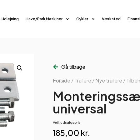
Udlejning
Have/Park Maskiner
Cykler
Værksted
Finans
Gå tilbage
Forside
/
Trailere
/
Nye trailere
/
Tilbe
Monteringssæt
universal
Vejl. udsalgspris
185,00
kr.