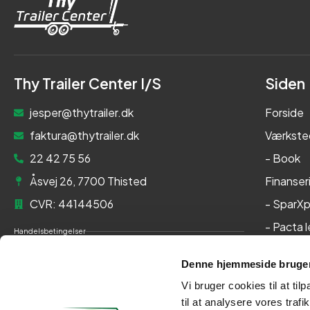
Thy Trailer Center I/S
Siden
jesper@thytrailer.dk
Forside
faktura@thytrailer.dk
Værkste
22 42 75 56
- Book
Åsvej 26, 7700 Thisted
Finanser
CVR: 44144506
- SparXp
- Pacta 
Handelsbetingelser
Om os
Cookie- og privatlivspolitik
Denne hjemmeside bruger
Kontakt
Persondatapolitik
Vi bruger cookies til at til
Her kan du betale med:
til at analysere vores tra