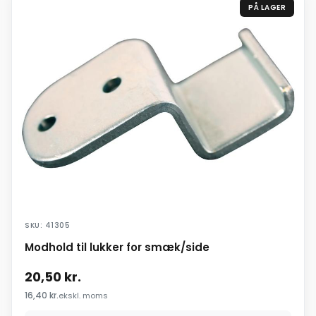
PÅ LAGER
SKU: 41305
Modhold til lukker for smæk/side
20,50
kr.
16,40
kr.
ekskl. moms