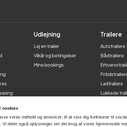
Udlejning
Trailere
Lej en trailer
Autotrailere
d
Vilkår og betingelser
Bådtrailere
Mine bookings
Erhvervstrail
ing
Fritidstrailer
res
Ladtrailere
leasing
Lukkede trai
Maskintraile
 cookies
Tiptrailere
passe vores indhold og annoncer, til at vise dig funktioner til soci
fik. Vi deler også oplysninger om din brug af vores hjemmeside m