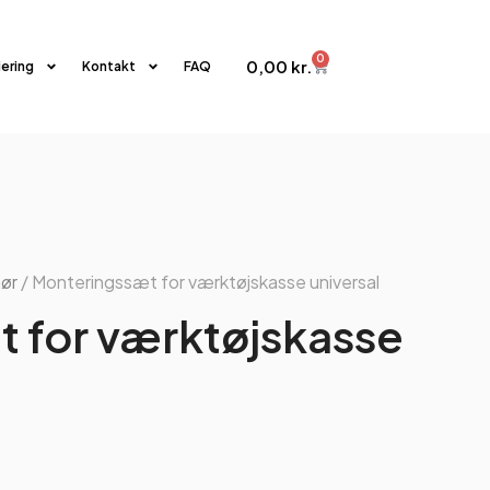
0
0,00
kr.
iering
Kontakt
FAQ
hør
/ Monteringssæt for værktøjskasse universal
 for værktøjskasse