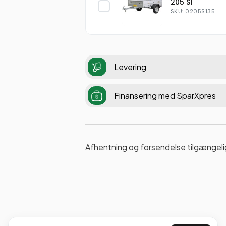
205 S1
SKU: 0205S135
Levering
Finansering med SparXpres
Afhentning og forsendelse tilgængeli