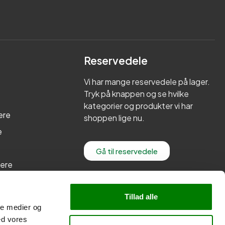
Reservedele
Vi har mange reservedele på lager.
Tryk på knappen og se hvilke
kategorier og produkter vi har
ere
shoppen lige nu.
e
Gå til reservedele
lere
re
Tillad alle
ale medier og
ed vores