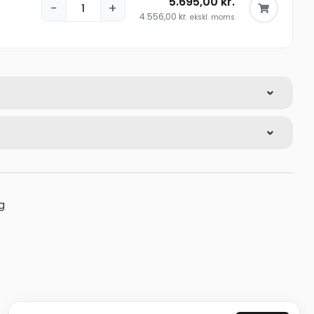
5.695,00
kr.
−
+
4.556,00
kr.
ekskl. moms
g