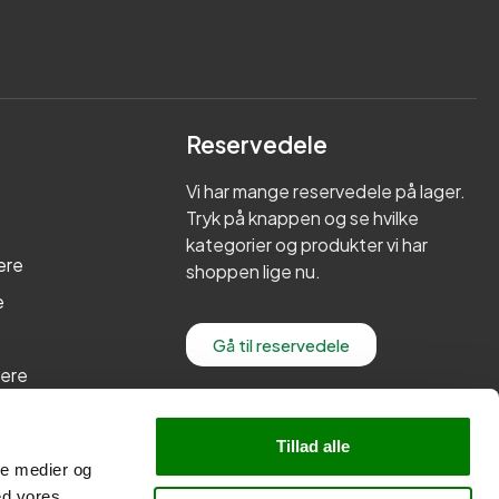
Reservedele
Vi har mange reservedele på lager.
Tryk på knappen og se hvilke
kategorier og produkter vi har
ere
shoppen lige nu.
e
Gå til reservedele
lere
re
Tillad alle
ale medier og
ed vores