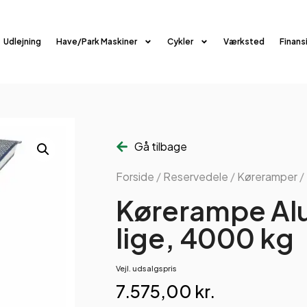
Udlejning
Have/Park Maskiner
Cykler
Værksted
Finans
Gå tilbage
Forside
/
Reservedele
/
Køreramper
/
Kørerampe Al
lige, 4000 kg
Vejl. udsalgspris
7.575,00
kr.