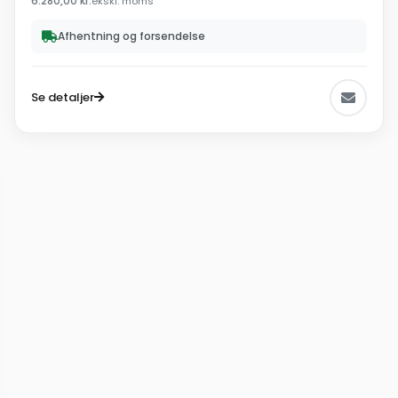
6.280,00
kr.
ekskl. moms
Afhentning og forsendelse
Se detaljer