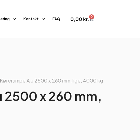
0
0,00
kr.
iering
Kontakt
FAQ
 Kørerampe Alu 2500 x 260 mm, lige, 4000 kg
u 2500 x 260 mm,