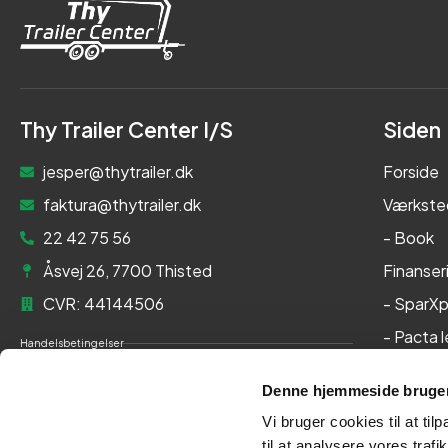
Thy Trailer Center I/S
Siden
jesper@thytrailer.dk
Forside
faktura@thytrailer.dk
Værkste
22 42 75 56
- Book
Åsvej 26, 7700 Thisted
Finanser
CVR: 44144506
- SparXp
- Pacta 
Handelsbetingelser
Om os
Cookie- og privatlivspolitik
Denne hjemmeside bruger
Kontakt
Persondatapolitik
Vi bruger cookies til at til
Her kan du betale med:
til at analysere vores tra