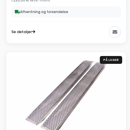
1.220,00
kr.
ekskl. moms
Afhentning og forsendelse
Se detaljer
PÅ LAGER