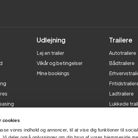
Udlejning
Trailere
Lej en trailer
Autotrailere
d
Vilkår og betingelser
Bådtrailere
Mine bookings
Erhvervstrail
ing
Fritidstrailer
res
Ladtrailere
leasing
Lukkede trai
Maskintraile
 cookies
Tiptrailere
passe vores indhold og annoncer, til at vise dig funktioner til soci
fik. Vi deler også oplysninger om din brug af vores hjemmeside m