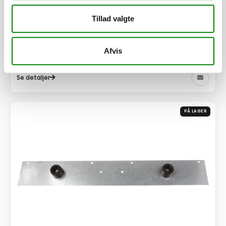
Aluplade f/rampe Uni
Tillad valgte
1.165,00
kr.
932,00
kr.
ekskl. moms
Afvis
Afhentning og forsendelse
Se detaljer
PÅ LAGER