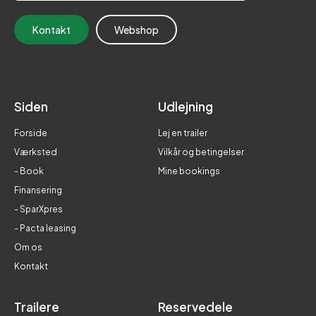
Kontakt
Webshop
Siden
Udlejning
Forside
Lej en trailer
Værksted
Vilkår og betingelser
- Book
Mine bookings
Finansering
- SparXpres
- Pacta leasing
Om os
Kontakt
Trailere
Reservedele