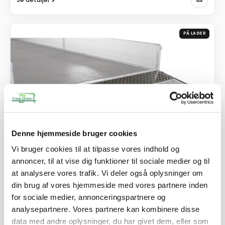
PÅ LAGER
Denne hjemmeside bruger cookies
Vi bruger cookies til at tilpasse vores indhold og
annoncer, til at vise dig funktioner til sociale medier og til
at analysere vores trafik. Vi deler også oplysninger om
SKU: 40309
din brug af vores hjemmeside med vores partnere inden
Rampe 3500 U4 - 2700 U5 - 2700 U6
for sociale medier, annonceringspartnere og
9.745,00
kr.
analysepartnere. Vores partnere kan kombinere disse
7.796,00
kr.
ekskl. moms
data med andre oplysninger, du har givet dem, eller som