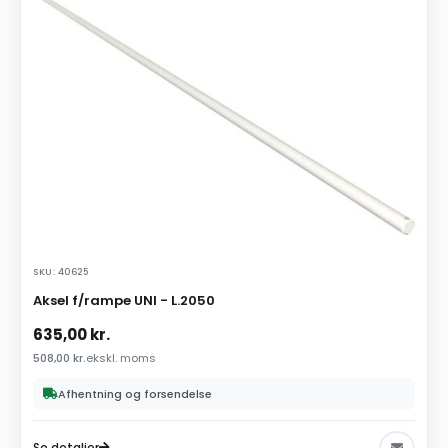
SKU: 40625
Aksel f/rampe UNI - L.2050
635,00
kr.
508,00
kr.
ekskl. moms
Afhentning og forsendelse
Se detaljer