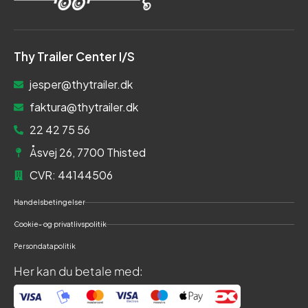
Thy Trailer Center I/S
jesper@thytrailer.dk
faktura@thytrailer.dk
22 42 75 56
Åsvej 26, 7700 Thisted
CVR: 44144506
Handelsbetingelser
Cookie- og privatlivspolitik
Persondatapolitik
Her kan du betale med: