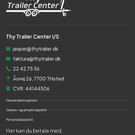
Thy Trailer Center I/S
jesper@thytrailer.dk
faktura@thytrailer.dk
22 42 75 56
Åsvej 26, 7700 Thisted
CVR: 44144506
Handelsbetingelser
Cookie- og privatlivspolitik
Persondatapolitik
Her kan du betale med: