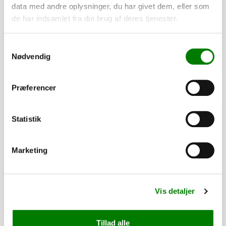
data med andre oplysninger, du har givet dem, eller som
4,00
kr.
de har indsamlet fra din brug af deres tjenester.
3,20
kr.
ekskl. moms
Afhentning og forsendelse
Samtykkevalg
Nødvendig
Se detaljer
Præferencer
PÅ LAGER
Statistik
Marketing
Vis detaljer
Tillad alle