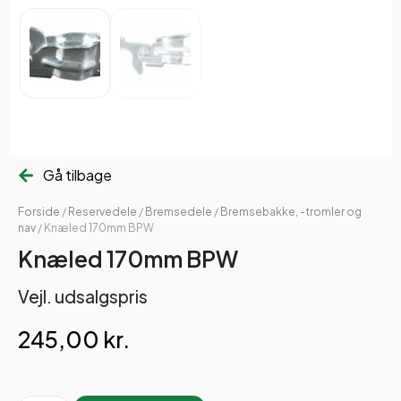
Gå tilbage
Forside
/
Reservedele
/
Bremsedele
/
Bremsebakke, -tromler og
nav
/ Knæled 170mm BPW
Knæled 170mm BPW
Vejl. udsalgspris
245,00
kr.