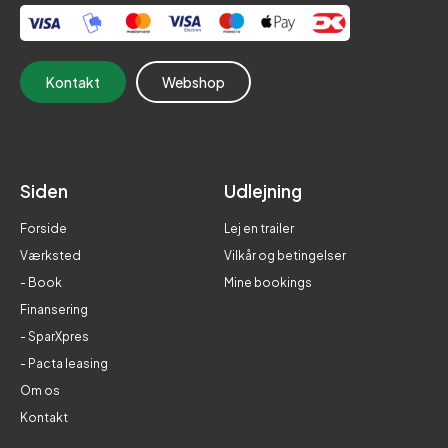
Kontakt
Webshop
Siden
Udlejning
Forside
Lej en trailer
Værksted
Vilkår og betingelser
- Book
Mine bookings
Finansering
- SparXpres
- Pacta leasing
Om os
Kontakt