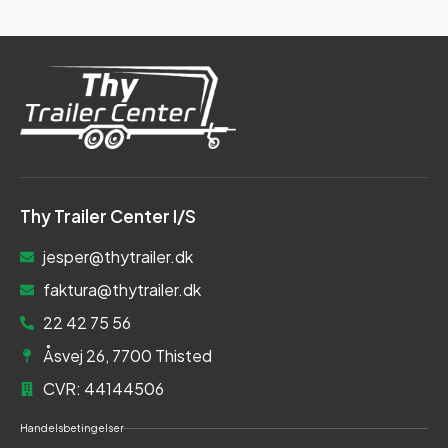
Thy Trailer Center I/S
jesper@thytrailer.dk
faktura@thytrailer.dk
22 42 75 56
Åsvej 26, 7700 Thisted
CVR: 44144506
Handelsbetingelser