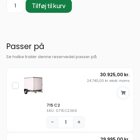
Tilføj til kurv
Passer på
Se hvilke trailer denne reservedel passer på.
30.925,00
kr.
24.740,00
kr.
ekskl. moms
715 C2
SKU: 0715C236D
−
+
29.995,00
kr.