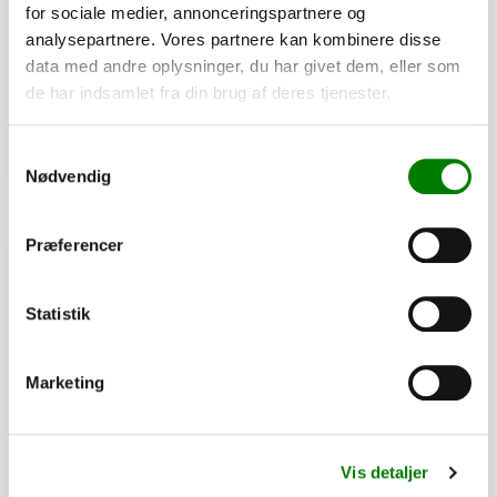
Hjulbolt kegle, M12x1,5x24 mm
for sociale medier, annonceringspartnere og
analysepartnere. Vores partnere kan kombinere disse
32,00
kr.
data med andre oplysninger, du har givet dem, eller som
25,60
kr.
ekskl. moms
de har indsamlet fra din brug af deres tjenester.
Afhentning og forsendelse
Samtykkevalg
Se detaljer
Nødvendig
Præferencer
PÅ LAGER
Statistik
Marketing
Vis detaljer