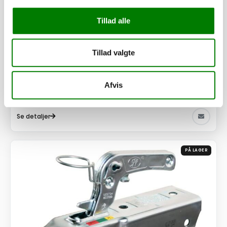
Tillad alle
SKU: 101935
Vinkelbeslag
Tillad valgte
160,00
kr.
128,00
kr.
ekskl. moms
Afvis
Afhentning og forsendelse
Se detaljer
PÅ LAGER