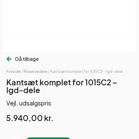
Gå tilbage
Forside
/
Reservedele
/ Kantsæt komplet for 1015C2 – lgd-dele
Kantsæt komplet for 1015C2 –
lgd-dele
Vejl. udsalgspris
5.940,00
kr.