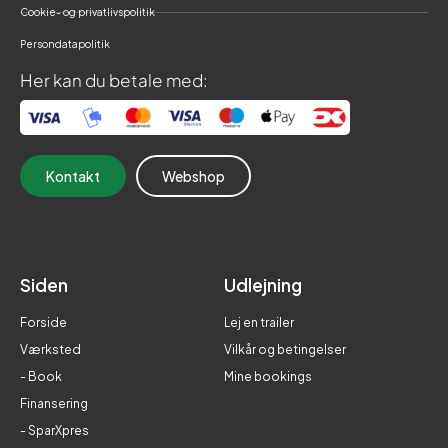
Cookie- og privatlivspolitik
Persondatapolitik
Her kan du betale med:
Kontakt
Webshop
Siden
Udlejning
Forside
Lej en trailer
Værksted
Vilkår og betingelser
- Book
Mine bookings
Finansering
- SparXpres