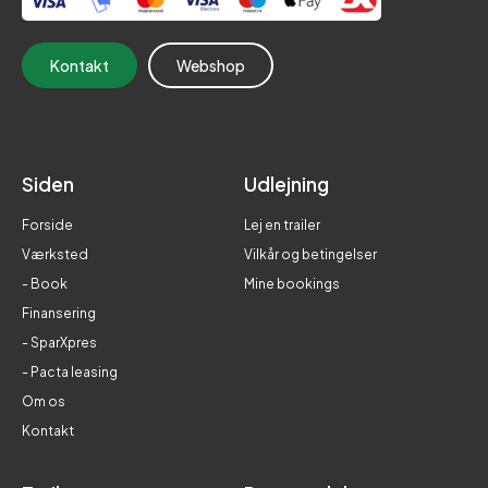
Kontakt
Webshop
Siden
Udlejning
Forside
Lej en trailer
Værksted
Vilkår og betingelser
- Book
Mine bookings
Finansering
- SparXpres
- Pacta leasing
Om os
Kontakt