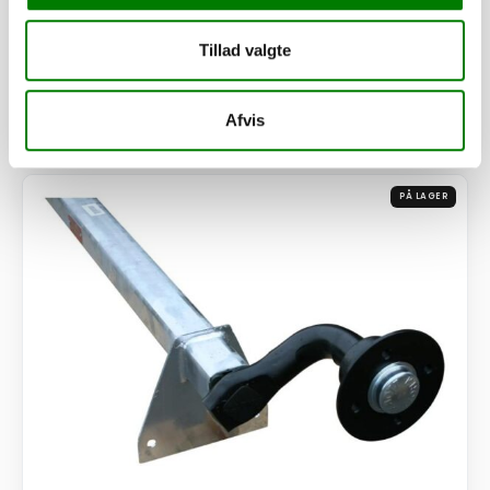
6,40
kr.
ekskl. moms
Tillad valgte
Afhentning og forsendelse
Afvis
Se detaljer
PÅ LAGER