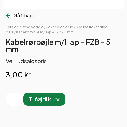
Gå tilbage
Forside
/
Reservedele
/
Udvendige dele
/
Diverse udvendige
dele
/ Kabelrørbøjle m/1 lap – FZB – 5 mm
Kabelrørbøjle m/1 lap – FZB – 5
mm
Vejl. udsalgspris
3,00
kr.
Tilføj til kurv