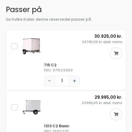
Passer på
Se hvilke trailer denne reservedel passer på.
30.925,00
kr.
24.740,00
kr.
ekskl. moms
715 C2
SKU: 0715C236D
−
+
29.995,00
kr.
23.996,00
kr.
ekskl. moms
1313 C2 Basic
SKU: 1313C237