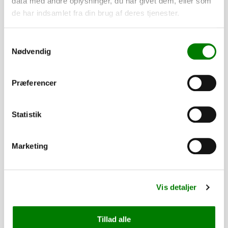
data med andre oplysninger, du har givet dem, eller som
de har indsamlet fra din brug af deres tjenester.
Se detaljer
Samtykkevalg
Nødvendig
PÅ LAGER
Præferencer
Statistik
Marketing
Vis detaljer
SKU: 41281
S-krog galv.
Tillad alle
8,00
kr.