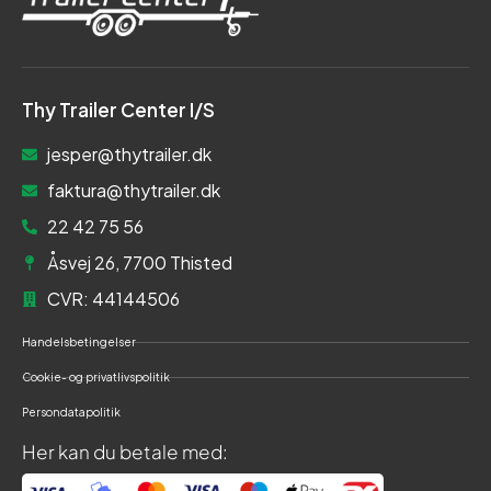
Thy Trailer Center I/S
jesper@thytrailer.dk
faktura@thytrailer.dk
22 42 75 56
Åsvej 26, 7700 Thisted
CVR: 44144506
Handelsbetingelser
Cookie- og privatlivspolitik
Persondatapolitik
Her kan du betale med: