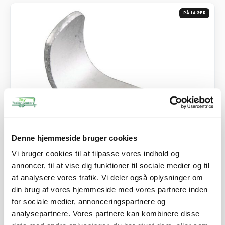
PÅ LAGER
Denne hjemmeside bruger cookies
Vi bruger cookies til at tilpasse vores indhold og
SKU: 40042
annoncer, til at vise dig funktioner til sociale medier og til
Surringskrog udvendig
at analysere vores trafik. Vi deler også oplysninger om
21,50
kr.
din brug af vores hjemmeside med vores partnere inden
17,20
kr.
ekskl. moms
for sociale medier, annonceringspartnere og
analysepartnere. Vores partnere kan kombinere disse
Afhentning og forsendelse