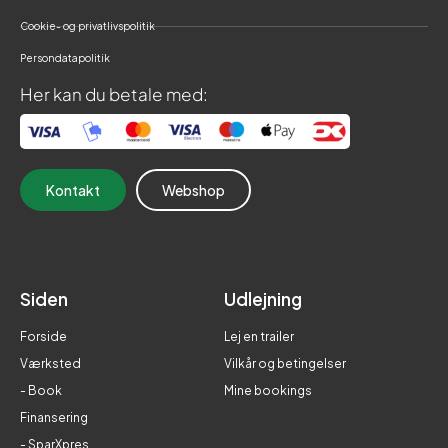
Cookie- og privatlivspolitik
Persondatapolitik
Her kan du betale med:
Kontakt
Webshop
Siden
Udlejning
Forside
Lej en trailer
Værksted
Vilkår og betingelser
- Book
Mine bookings
Finansering
- SparXpres