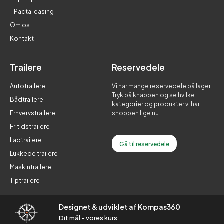
- Pacta leasing
Om os
Kontakt
Trailere
Reservedele
Autotrailere
Vi har mange reservedele på lager.
Tryk på knappen og se hvilke
Bådtrailere
kategorier og produkter vi har
Erhvervstrailere
shoppen lige nu.
Fritidstrailere
Ladtrailere
Gå til reservedele
Lukkede trailere
Maskintrailere
Tiptrailere
Designet & udviklet af Kompas360
Dit mål - vores kurs