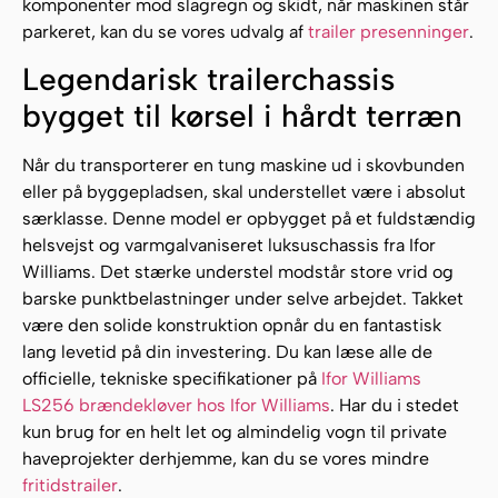
komponenter mod slagregn og skidt, når maskinen står
parkeret, kan du se vores udvalg af
trailer presenninger
.
Legendarisk trailerchassis
bygget til kørsel i hårdt terræn
Når du transporterer en tung maskine ud i skovbunden
eller på byggepladsen, skal understellet være i absolut
særklasse. Denne model er opbygget på et fuldstændig
helsvejst og varmgalvaniseret luksuschassis fra Ifor
Williams. Det stærke understel modstår store vrid og
barske punktbelastninger under selve arbejdet. Takket
være den solide konstruktion opnår du en fantastisk
lang levetid på din investering. Du kan læse alle de
officielle, tekniske specifikationer på
Ifor Williams
LS256 brændekløver hos Ifor Williams
. Har du i stedet
kun brug for en helt let og almindelig vogn til private
haveprojekter derhjemme, kan du se vores mindre
fritidstrailer
.