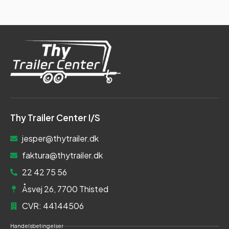
Thy Trailer Center I/S
jesper@thytrailer.dk
faktura@thytrailer.dk
22 42 75 56
Åsvej 26, 7700 Thisted
CVR: 44144506
Handelsbetingelser