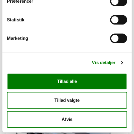
Finansering med SparXpres
Præferencer
Statistik
Denne vare kan kun afhentes
Marketing
Vis detaljer
Relaterede varer
Tillad alle
PÅ LAGER
Tillad valgte
Afvis