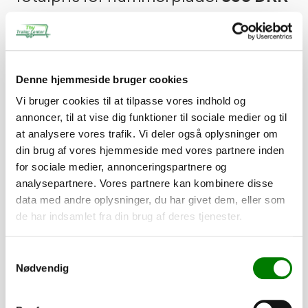
Du skal vælge en nummerplade for at forsætte.
Når du køber en trailer hos os, vil du modtage en e-mail,
hvor vi beder dig om at oplyse navn, adresse og CPR-
Denne hjemmeside bruger cookies
nummer. Disse oplysninger er nødvendige for at kunne
indregistrere din trailer korrekt. Du skal blot besvare e-
Vi bruger cookies til at tilpasse vores indhold og
mailen med de påkrævede oplysninger.
annoncer, til at vise dig funktioner til sociale medier og til
at analysere vores trafik. Vi deler også oplysninger om
Hvis du har spørgsmål, er du naturligvis altid velkommen til
din brug af vores hjemmeside med vores partnere inden
at kontakte os.
for sociale medier, annonceringspartnere og
analysepartnere. Vores partnere kan kombinere disse
Tilføj til kurv
data med andre oplysninger, du har givet dem, eller som
de har indsamlet fra din brug af deres tjenester.
Samtykkevalg
Nødvendig
Levering