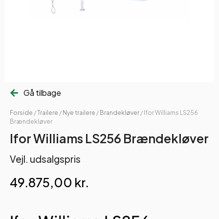
Gå tilbage
Forside
/
Trailere
/
Nye trailere
/
Brandekløver
/ Ifor Williams LS256
Brændekløver
Ifor Williams LS256 Brændekløver
Vejl. udsalgspris
49.875,00
kr.