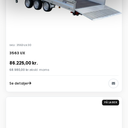
SKU: 3563UX30
3563 UX
86.225,00
kr.
68.980,00
kr.
ekskl. moms
Se detaljer
PÅ LAGER