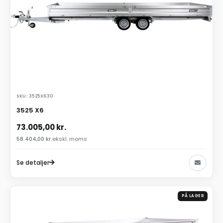
SKU: 3525X630
3525 X6
73.005,00
kr.
58.404,00
kr.
ekskl. moms
Se detaljer
PÅ LAGER