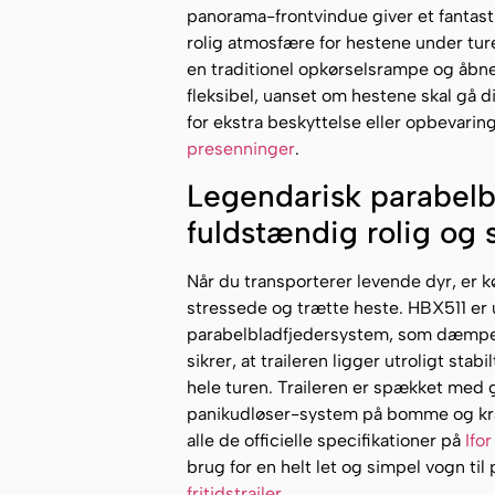
panorama-frontvindue giver et fantastis
rolig atmosfære for hestene under t
en traditionel opkørselsrampe og åbne
fleksibel, uanset om hestene skal gå d
for ekstra beskyttelse eller opbevaring
presenninger
.
Legendarisk parabelb
fuldstændig rolig og s
Når du transporterer levende dyr, er k
stressede og trætte heste. HBX511 er
parabelbladfjedersystem, som dæmper b
sikrer, at traileren ligger utroligt sta
hele turen. Traileren er spækket med
panikudløser-system på bomme og kra
alle de officielle specifikationer på
Ifo
brug for en helt let og simpel vogn til
fritidstrailer
.