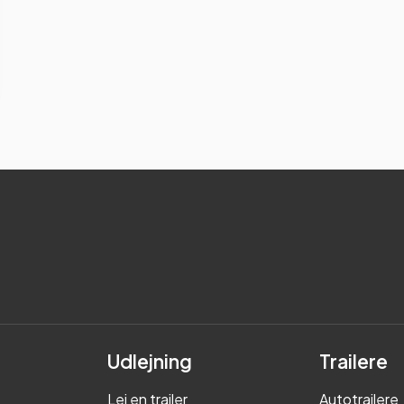
Udlejning
Trailere
Lej en trailer
Autotrailere