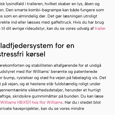
k lysindfald i traileren, hvilket skaber en lys, åben og
uren. Den smarte kombi-bagrampe kan både fungere som
s som en almindelig dør. Det gør læsningen utroligt
irekte ind eller læsses med gaffeltruck. Hvis du har brug
 til dit øvrige rideudstyr, kan du se vores udvalg af
trailer
ladfjedersystem for en
tressfri kørsel
ørekomforten og stabiliteten altafgørende for at undgå
 udstyret med Ifor Williams’ berømte og patenterede
ump, rystelser og stød fra vejen på fabelagtig vis. Det
bilt på vejen, og at hestene står fuldstændig roligt under
 gennemtænkte sikkerhedsdetaljer, herunder et hurtigt
ftige, skridsikre gummimåtter på bunden. Du kan læse
r Williams HBX511 hos Ifor Williams
. Har du i stedet blot
 private haveprojekter, kan du se vores mindre