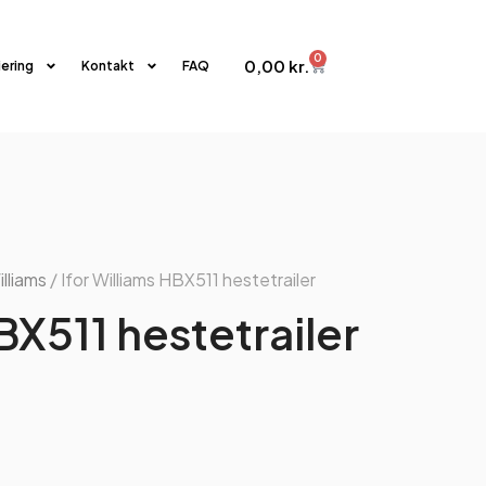
0
0,00
kr.
iering
Kontakt
FAQ
illiams
/ Ifor Williams HBX511 hestetrailer
BX511 hestetrailer