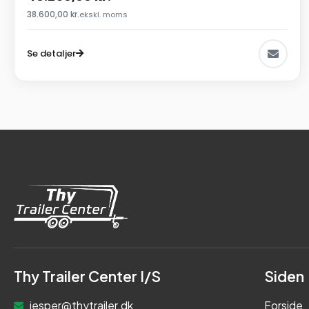
38.600,00
kr.
ekskl. moms
Se detaljer
Thy Trailer Center I/S
Siden
jesper@thytrailer.dk
Forside