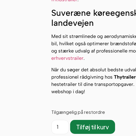
Suveræne køreegensk
landevejen
Med sit strømlinede og aerodynamiske 
bil, hvilket også optimerer brændstof
og stærke udvalg af professionelle mode
erhvervstrailer
.
Når du søger det absolut bedste udva
professionel rådgivning hos
Thytraile
hestetrailer til dine transportopgaver.
webshop i dag!
Tilgængelig på restordre
Tilføj til kurv