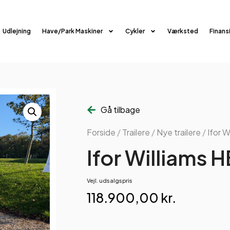
Udlejning
Have/Park Maskiner
Cykler
Værksted
Finans
Gå tilbage
Forside
/
Trailere
/
Nye trailere
/
Ifor W
Ifor Williams H
Vejl. udsalgspris
118.900,00
kr.