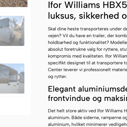
Ifor Williams HBX51
luksus, sikkerhed o
Skal dine heste transporteres under de
vejen? Vil du have en trailer, der kom
holdbarhed og funktionalitet? Modeller
absolut foretrukne valg for ryttere, st
kompromis med kvaliteten. Ifor Willia
specifikt designet til at transportere t
Center leverer vi professionelt materie
og rytter.
Elegant aluminiumsd
frontvindue og maksim
Det helt store aktiv ved Ifor Willia
aluminium. Både siderne, ramperne og
aluminium, hvilket minimerer vedligeh