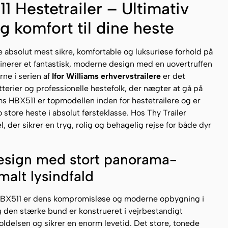
1 Hestetrailer – Ultimativ
g komfort til dine heste
 absolut mest sikre, komfortable og luksuriøse forhold på
binerer et fantastisk, moderne design med en uovertruffen
ne i serien af
Ifor Williams erhvervstrailere
er det
utterier og professionelle hestefolk, der nægter at gå på
ms HBX511 er topmodellen inden for hestetrailere og er
o store heste i absolut førsteklasse. Hos Thy Trailer
l, der sikrer en tryg, rolig og behagelig rejse for både dyr
esign med stort panorama-
alt lysindfald
ms HBX511 er dens kompromisløse og moderne opbygning i
 den stærke bund er konstrueret i vejrbestandigt
oldelsen og sikrer en enorm levetid. Det store, tonede