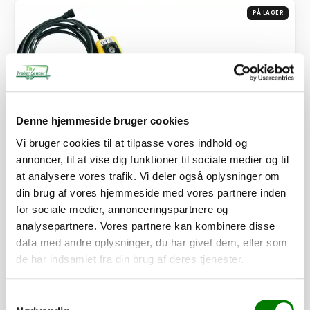
PÅ LAGER
Denne hjemmeside bruger cookies
Vi bruger cookies til at tilpasse vores indhold og
annoncer, til at vise dig funktioner til sociale medier og til
at analysere vores trafik. Vi deler også oplysninger om
din brug af vores hjemmeside med vores partnere inden
for sociale medier, annonceringspartnere og
Trådløs fjernbetjening komplet
analysepartnere. Vores partnere kan kombinere disse
5.015,00
kr.
data med andre oplysninger, du har givet dem, eller som
4.012,00
kr.
ekskl. moms
de har indsamlet fra din brug af deres tjenester.
Afhentning og forsendelse
Samtykkevalg