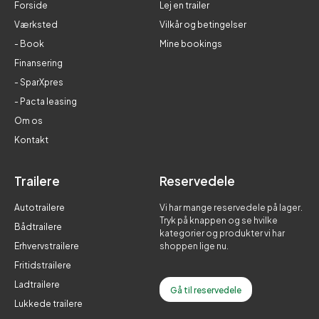
Forside
Lej en trailer
Værksted
Vilkår og betingelser
- Book
Mine bookings
Finansering
- SparXpres
- Pacta leasing
Om os
Kontakt
Trailere
Reservedele
Autotrailere
Vi har mange reservedele på lager.
Tryk på knappen og se hvilke
Bådtrailere
kategorier og produkter vi har
Erhvervstrailere
shoppen lige nu.
Fritidstrailere
Ladtrailere
Gå til reservedele
Lukkede trailere