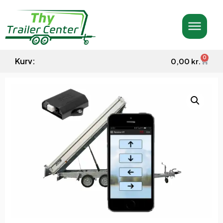
0
Kurv:
0,00
kr.