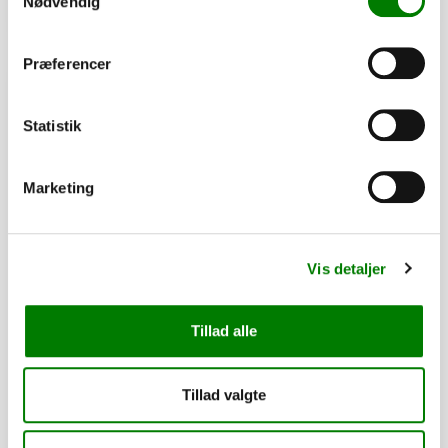
Nødvendig
Se detaljer
Præferencer
PÅ LAGER
Statistik
Marketing
Vis detaljer
Tillad alle
Støddæmpersæt - 1-akslet trailer
Tillad valgte
1.270,00
kr.
1.016,00
kr.
ekskl. moms