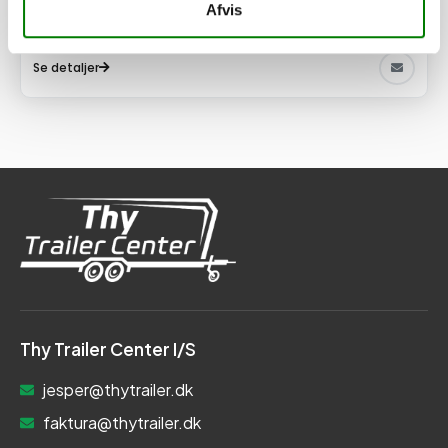
Afvis
Afhentning og forsendelse
Se detaljer
Thy Trailer Center I/S
jesper@thytrailer.dk
faktura@thytrailer.dk