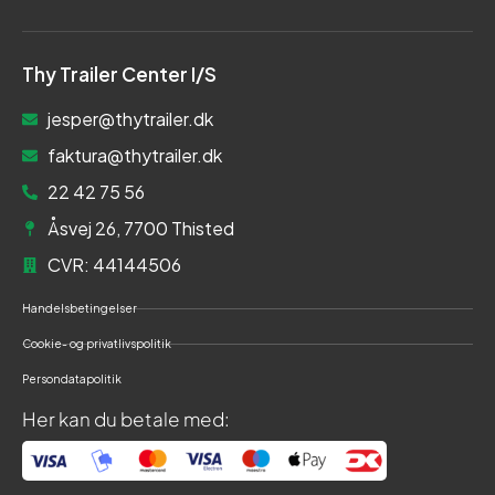
Thy Trailer Center I/S
jesper@thytrailer.dk
faktura@thytrailer.dk
22 42 75 56
Åsvej 26, 7700 Thisted
CVR: 44144506
Handelsbetingelser
Cookie- og privatlivspolitik
Persondatapolitik
Her kan du betale med: