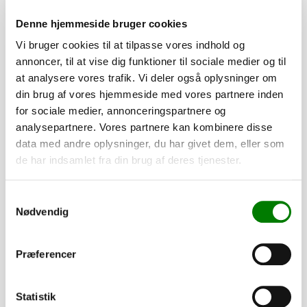
Se detaljer
Denne hjemmeside bruger cookies
Vi bruger cookies til at tilpasse vores indhold og
PÅ LAGER
annoncer, til at vise dig funktioner til sociale medier og til
at analysere vores trafik. Vi deler også oplysninger om
din brug af vores hjemmeside med vores partnere inden
for sociale medier, annonceringspartnere og
analysepartnere. Vores partnere kan kombinere disse
data med andre oplysninger, du har givet dem, eller som
de har indsamlet fra din brug af deres tjenester.
Samtykkevalg
Nødvendig
SKU: 40354
Præferencer
Dupsko 35x35x1 - sort
13,50
kr.
Statistik
10,80
kr.
ekskl. moms