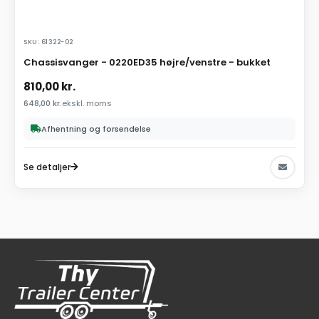
SKU: 61322-02
Chassisvanger - 0220ED35 højre/venstre - bukket
810,00
kr.
648,00
kr.
ekskl. moms
Afhentning og forsendelse
Se detaljer