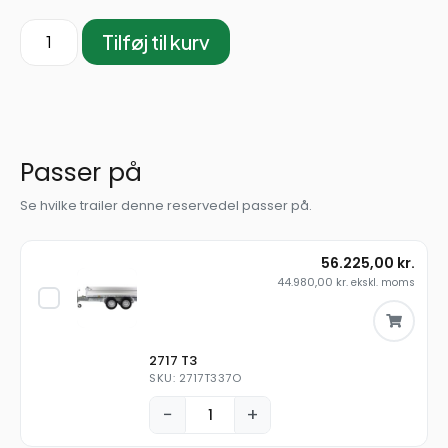
Tilføj til kurv
Passer på
Se hvilke trailer denne reservedel passer på.
56.225,00
kr.
44.980,00
kr.
ekskl. moms
2717 T3
SKU: 2717T337O
−
+