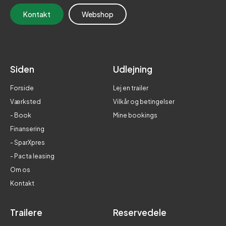
Kontakt
Webshop
Siden
Udlejning
Forside
Lej en trailer
Værksted
Vilkår og betingelser
- Book
Mine bookings
Finansering
- SparXpres
- Pacta leasing
Om os
Kontakt
Trailere
Reservedele