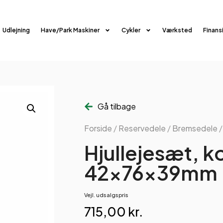
Udlejning
Have/Park Maskiner
Cykler
Værksted
Finans
Gå tilbage
Forside
/
Reservedele
/
Bremsedele
Hjullejesæt, 
42x76x39mm
Vejl. udsalgspris
715,00
kr.