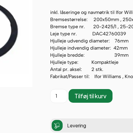
inkl. låseringe og navmøtrik til Ifor Wil
Bremsestørrelse: 200x50mm , 25
Bremse type nr. 20-2425/1 , 25-2
Leje type nr. DAC42760039
Hjulleje udvendig diameter: 76mm
Hjulleje indvendig diameter: 42mm
Hjulleje bredde: 39mm
Hjulleje type: Kompaktleje
Antal pr. aksel: 2 stk.
Fabrikat/Passer til: Ifor Williams , Kno
Tilføj til kurv
Levering