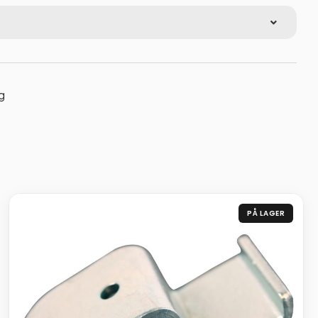
g
PÅ LAGER