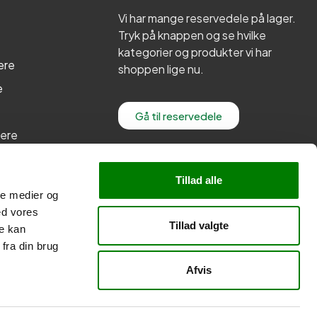
Vi har mange reservedele på lager.
Tryk på knappen og se hvilke
kategorier og produkter vi har
ere
shoppen lige nu.
e
Gå til reservedele
lere
re
Tillad alle
ale medier og
ed vores
Tillad valgte
re kan
fra din brug
Afvis