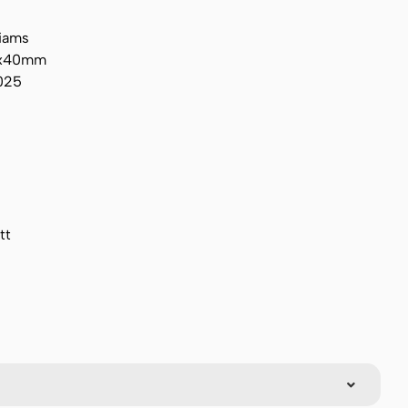
liams
0x40mm
025
tt