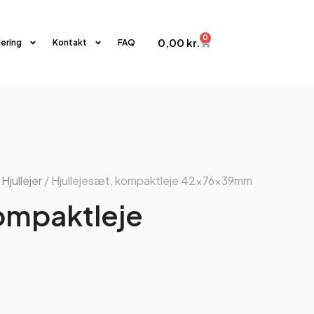
0
0,00
kr.
iering
Kontakt
FAQ
/
Hjullejer
/ Hjullejesæt, kompaktleje 42x76x39mm
kompaktleje