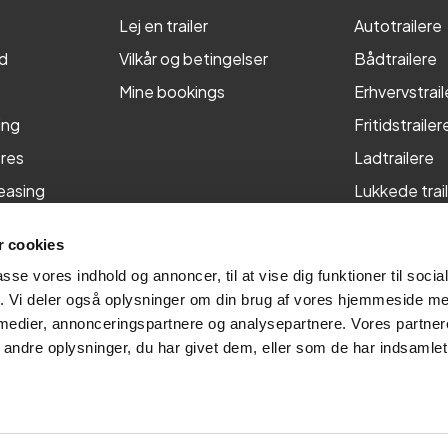
Lej en trailer
Autotrailere
d
Vilkår og betingelser
Bådtrailere
Mine bookings
Erhvervstrail
ing
Fritidstrailer
res
Ladtrailere
leasing
Lukkede trai
Maskintraile
 cookies
Tiptrailere
passe vores indhold og annoncer, til at vise dig funktioner til soci
fik. Vi deler også oplysninger om din brug af vores hjemmeside m
 medier, annonceringspartnere og analysepartnere. Vores partne
ndre oplysninger, du har givet dem, eller som de har indsamlet 