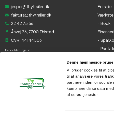
jesper@thytrailer.dk
Forside
faktura@thytrailer.dk
Værkste
22 42 75 56
- Book
Åsvej 26, 7700 Thisted
Finanser
CVR: 44144506
- SparXp
- Pacta 
Handelsbetingelser
Om os
Cookie- og privatlivspolitik
Denne hjemmeside bruger
Kontakt
Persondatapolitik
Vi bruger cookies til at til
Her kan du betale med:
til at analysere vores tra
partnere inden for sociale
kombinere disse data med a
af deres tjenester.
Kontakt
Webshop