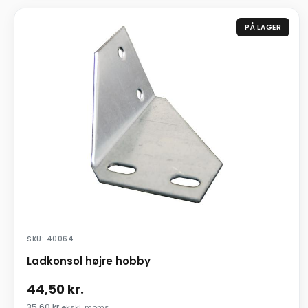
PÅ LAGER
SKU: 40064
Ladkonsol højre hobby
44,50
kr.
35,60
kr.
ekskl. moms