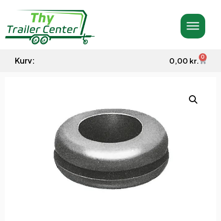
0
Kurv:
0,00
kr.