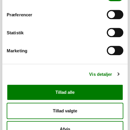
Præferencer
Statistik
SKU: 60916
Marketing
Hårnåle-fjedersplit - FZB - 2,0 mm
8,50
kr.
6,80
kr.
ekskl. moms
Vis detaljer
Afhentning og forsendelse
Tillad alle
Se detaljer
Tillad valgte
PÅ LAGER
Afvis