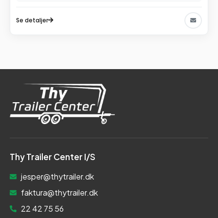
Se detaljer
Thy Trailer Center I/S
jesper@thytrailer.dk
faktura@thytrailer.dk
22 42 75 56