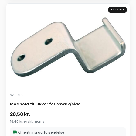
PÅ LAGER
SKU: 41305
Modhold til lukker for smæk/side
20,50
kr.
16,40
kr.
ekskl. moms
Afhentning og forsendelse