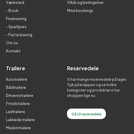
Værksted
Vilkår og betingelser
- Book
Mine bookings
Finansering
- SparXpres
- Pacta leasing
Om os
Kontakt
Trailere
Reservedele
Autotrailere
Vi har mange reservedele på lager.
Tryk på knappen og se hvilke
Bådtrailere
kategorier og produkter vi har
Erhvervstrailere
shoppen lige nu.
Fritidstrailere
Ladtrailere
Gå til reservedele
Lukkede trailere
Maskintrailere