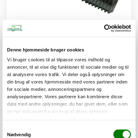
SKU: 20207
Hjulbolt kegle, M12x1,5x24 mm
32,00
kr.
Denne hjemmeside bruger cookies
25,60
kr.
ekskl. moms
Vi bruger cookies til at tilpasse vores indhold og
Afhentning og forsendelse
annoncer, til at vise dig funktioner til sociale medier og til
at analysere vores trafik. Vi deler også oplysninger om
Se detaljer
din brug af vores hjemmeside med vores partnere inden
for sociale medier, annonceringspartnere og
analysepartnere. Vores partnere kan kombinere disse
PÅ LAGER
data med andre oplysninger, du har givet dem, eller som
de har indsamlet fra din brug af deres tjenester.
Samtykkevalg
Nødvendig