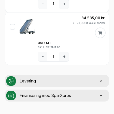
−
+
84.535,00
kr.
67.628,00
kr.
ekskl. moms
3517 MT
SKU: 3517MT20
−
+
Levering
Finansering med SparXpres