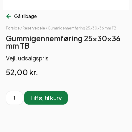
Gå tilbage
Forside
/
Reservedele
/ Gummigennemføring 25x30x36 mm TB
Gummigennemføring 25x30x36
mm TB
Vejl. udsalgspris
52,00
kr.
Tilføj til kurv