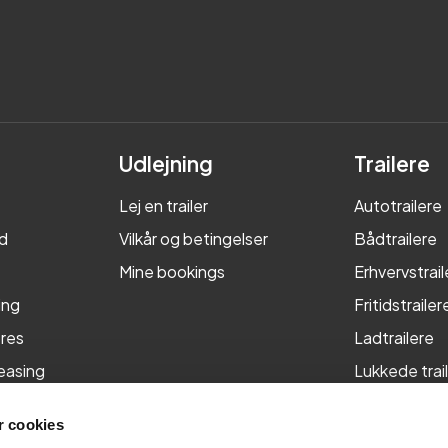
Udlejning
Trailere
Lej en trailer
Autotrailere
d
Vilkår og betingelser
Bådtrailere
Mine bookings
Erhvervstrail
ing
Fritidstrailer
res
Ladtrailere
leasing
Lukkede trai
Maskintraile
 cookies
Tiptrailere