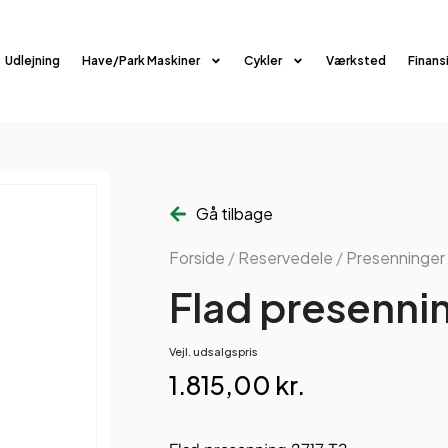
Udlejning
Have/Park Maskiner
Cykler
Værksted
Finans
Gå tilbage
Forside
/
Reservedele
/
Presenninger 
Flad presennin
Vejl. udsalgspris
1.815,00
kr.