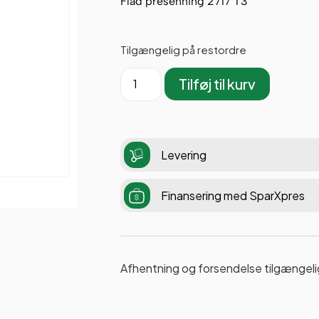
Flad presenning 2717 T3
Tilgængelig på restordre
Tilføj til kurv
Levering
Finansering med SparXpres
Afhentning og forsendelse tilgængeli