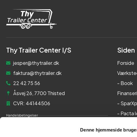
Thy Trailer Center I/S
Siden
jesper@thytrailer.dk
Forside
faktura@thytrailer.dk
Værkste
22 42 75 56
- Book
Åsvej 26, 7700 Thisted
Finanser
CVR: 44144506
- SparXp
- Pacta 
Handelsbetingelser
Om os
Cookie- og privatlivspolitik
Denne hjemmeside bruger
Kontakt
Persondatapolitik