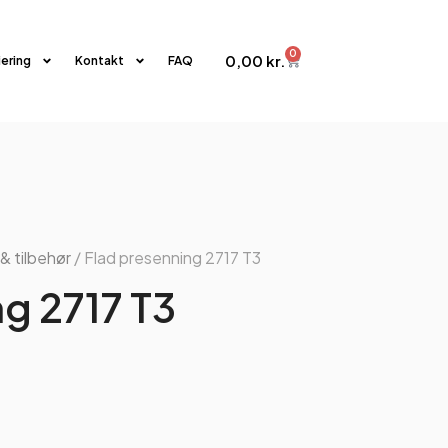
0
0,00
kr.
iering
Kontakt
FAQ
& tilbehør
/ Flad presenning 2717 T3
g 2717 T3