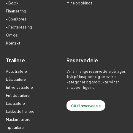
- Book
Mine bookings
Finansering
- SparXpres
- Pacta leasing
Om os
Kontakt
Trailere
Reservedele
Autotrailere
Vi har mange reservedele på lager.
Tryk på knappen og se hvilke
Bådtrailere
kategorier og produkter vi har
Erhvervstrailere
shoppen lige nu.
Fritidstrailere
Ladtrailere
Gå til reservedele
Lukkede trailere
Maskintrailere
Tiptrailere