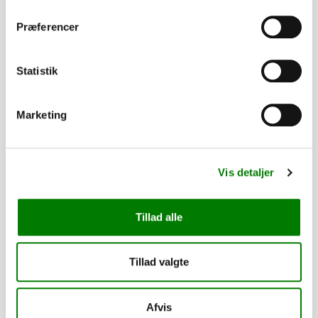
Præferencer
Statistik
SKU: 40042
Marketing
Surringskrog udvendig
21,50
kr.
17,20
kr.
ekskl. moms
Vis detaljer
Afhentning og forsendelse
Tillad alle
Se detaljer
Tillad valgte
PÅ LAGER
Afvis