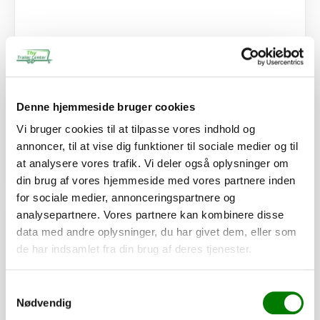
SKU: 101935
Vinkelbeslag
160,00
kr.
128,00
kr.
ekskl. moms
Denne hjemmeside bruger cookies
Afhentning og forsendelse
Vi bruger cookies til at tilpasse vores indhold og
annoncer, til at vise dig funktioner til sociale medier og til
at analysere vores trafik. Vi deler også oplysninger om
Se detaljer
din brug af vores hjemmeside med vores partnere inden
for sociale medier, annonceringspartnere og
analysepartnere. Vores partnere kan kombinere disse
PÅ LAGER
data med andre oplysninger, du har givet dem, eller som
de har indsamlet fra din brug af deres tjenester.
Samtykkevalg
Nødvendig