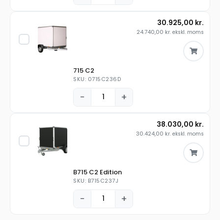
30.925,00
kr.
24.740,00
kr.
ekskl. moms
715 C2
SKU: 0715C236D
−
+
38.030,00
kr.
30.424,00
kr.
ekskl. moms
B715 C2 Edition
SKU: B715C237J
−
+