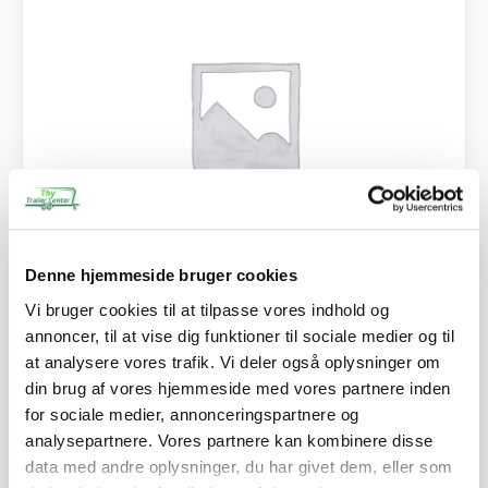
Denne hjemmeside bruger cookies
SKU: 60916
Vi bruger cookies til at tilpasse vores indhold og
Hårnåle-fjedersplit - FZB - 2,0 mm
annoncer, til at vise dig funktioner til sociale medier og til
8,50
kr.
at analysere vores trafik. Vi deler også oplysninger om
6,80
kr.
ekskl. moms
din brug af vores hjemmeside med vores partnere inden
for sociale medier, annonceringspartnere og
Afhentning og forsendelse
analysepartnere. Vores partnere kan kombinere disse
data med andre oplysninger, du har givet dem, eller som
Se detaljer