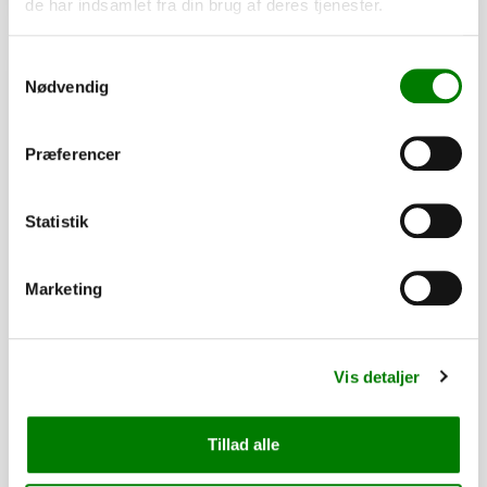
de har indsamlet fra din brug af deres tjenester.
Samtykkevalg
PÅ LAGER
Nødvendig
Præferencer
Statistik
Marketing
SKU: 41281
Vis detaljer
S-krog galv.
8,00
kr.
Tillad alle
6,40
kr.
ekskl. moms