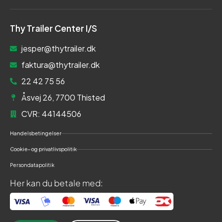
Thy Trailer Center I/S
jesper@thytrailer.dk
faktura@thytrailer.dk
22 42 75 56
Åsvej 26, 7700 Thisted
CVR: 44144506
Handelsbetingelser
Cookie- og privatlivspolitik
Persondatapolitik
Her kan du betale med: