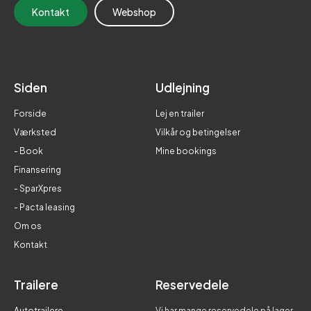
Kontakt
Webshop
Siden
Udlejning
Forside
Lej en trailer
Værksted
Vilkår og betingelser
- Book
Mine bookings
Finansering
- SparXpres
- Pacta leasing
Om os
Kontakt
Trailere
Reservedele
Autotrailere
Vi har mange reservedele på lager.