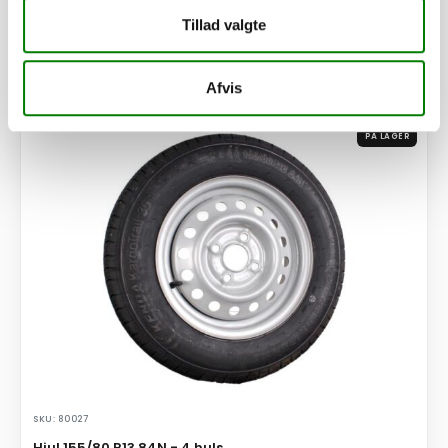
Afhentning og forsendelse
Tillad valgte
Se detaljer
Afvis
PÅ LAGER
SKU: 80027
Hjul 155/80 R13 84N - 4 huls