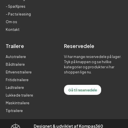
- SparXpres
- Pacta leasing
Om os
Kontakt
Trailere
Reservedele
Autotrailere
Vi har mange reservedele på lager.
Tryk på knappen og se hvilke
Bådtrailere
kategorier og produkter vi har
Erhvervstrailere
shoppen lige nu.
Fritidstrailere
Ladtrailere
Gå til reservedele
Lukkede trailere
Maskintrailere
Tiptrailere
Designet & udviklet af Kompas360