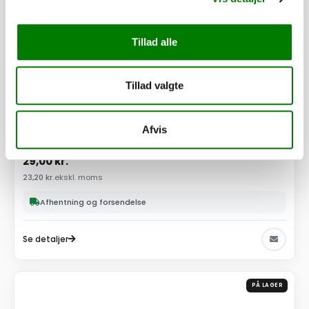
Tillad alle
Tillad valgte
SKU: 101911
Afvis
Spændeplade for 260ED + 260B ED
29,00
kr.
23,20
kr.
ekskl. moms
Afhentning og forsendelse
Se detaljer
PÅ LAGER