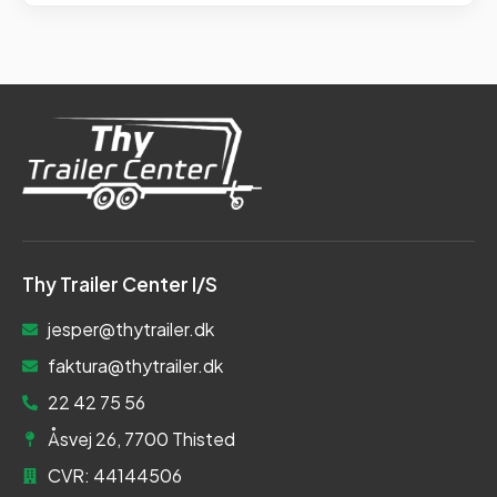
Thy Trailer Center I/S
jesper@thytrailer.dk
faktura@thytrailer.dk
22 42 75 56
Åsvej 26, 7700 Thisted
CVR: 44144506