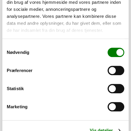
din brug af vores hjemmeside med vores partnere inden
for sociale medier, annonceringspartnere og
analysepartnere. Vores partnere kan kombinere disse
data med andre oplysninger, du har givet dem, eller som
SKU: 40354
de har indsamlet fra din brug af deres tjenester.
Dupsko 35x35x1 - sort
13,50
kr.
Samtykkevalg
Nødvendig
10,80
kr.
ekskl. moms
Afhentning og forsendelse
Præferencer
Se detaljer
Statistik
PÅ LAGER
Marketing
Vis detaljer