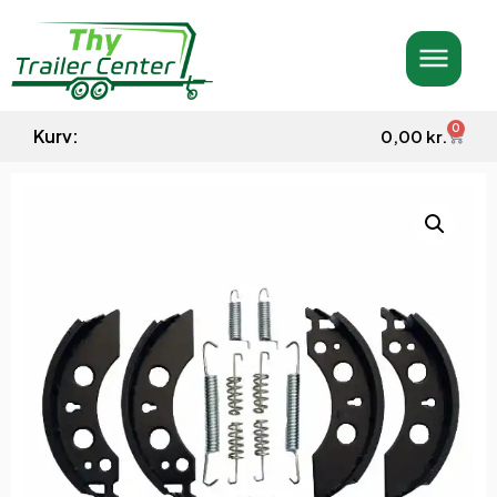
0
Kurv:
0,00
kr.