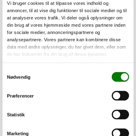
Vi bruger cookies til at tilpasse vores indhold og
annoncer, til at vise dig funktioner til sociale medier og til
at analysere vores trafik. Vi deler også oplysninger om
din brug af vores hjemmeside med vores partnere inden
for sociale medier, annonceringspartnere og
analysepartnere. Vores partnere kan kombinere disse
data med andre oplysninger, du har givet dem, eller som
de har indsamlet fra din brug af deres tjenester.
Samtykkevalg
SKU: 30395
Nødvendig
Positionslygte LED m/vinkel - 600 mm kabel (Tyco)
190,00
kr.
Præferencer
152,00
kr.
ekskl. moms
Afhentning og forsendelse
Statistik
Se detaljer
Marketing