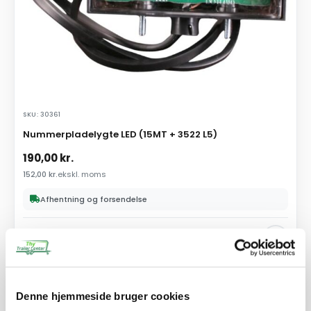
SKU: 30361
Nummerpladelygte LED (15MT + 3522 L5)
190,00
kr.
152,00
kr.
ekskl. moms
Afhentning og forsendelse
Se detaljer
PÅ LAGER
Denne hjemmeside bruger cookies