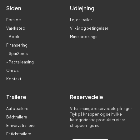
Siden
Udlejning
Forside
Lej en trailer
Værksted
Vilkår og betingelser
- Book
Mine bookings
Finansering
- SparXpres
- Pacta leasing
Om os
Kontakt
Trailere
Reservedele
Autotrailere
Vi har mange reservedele på lager.
Tryk på knappen og se hvilke
Bådtrailere
kategorier og produkter vi har
Erhvervstrailere
shoppen lige nu.
Fritidstrailere