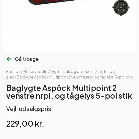
Gå tilbage
Forside
/
Reservedele
/
Lygter, stik og diverse el
/
Lygter og -
glas
/ Baglygte Aspöck Multipoint 2 venstre nrpl. og tågelys 5-pol stik
Baglygte Aspöck Multipoint 2
venstre nrpl. og tågelys 5-pol stik
Vejl. udsalgspris
229,00
kr.