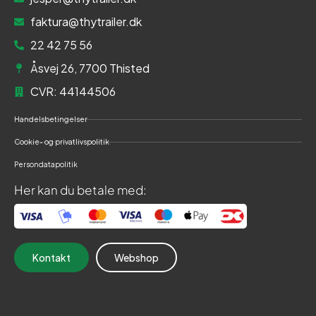
faktura@thytrailer.dk
22 42 75 56
Åsvej 26, 7700 Thisted
CVR: 44144506
Handelsbetingelser
Cookie- og privatlivspolitik
Persondatapolitik
Her kan du betale med:
Kontakt
Webshop