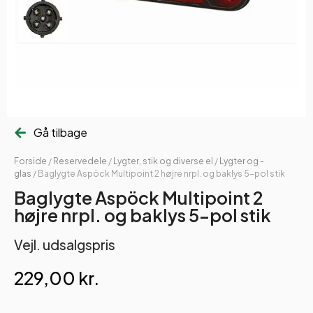
Gå tilbage
Forside
/
Reservedele
/
Lygter, stik og diverse el
/
Lygter og -
glas
/ Baglygte Aspöck Multipoint 2 højre nrpl. og baklys 5-pol stik
Baglygte Aspöck Multipoint 2
højre nrpl. og baklys 5-pol stik
Vejl. udsalgspris
229,00
kr.