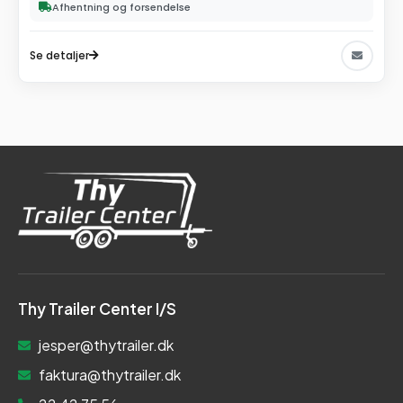
Afhentning og forsendelse
Se detaljer
Thy Trailer Center I/S
jesper@thytrailer.dk
faktura@thytrailer.dk