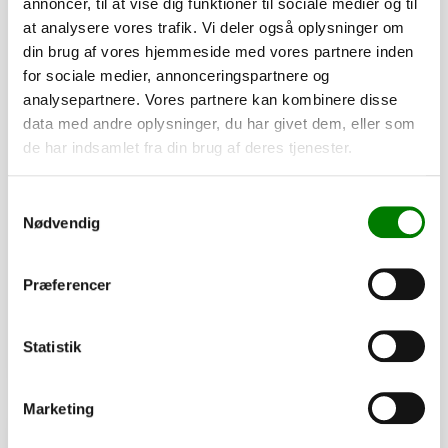
annoncer, til at vise dig funktioner til sociale medier og til
at analysere vores trafik. Vi deler også oplysninger om
din brug af vores hjemmeside med vores partnere inden
for sociale medier, annonceringspartnere og
analysepartnere. Vores partnere kan kombinere disse
data med andre oplysninger, du har givet dem, eller som
de har indsamlet fra din brug af deres tjenester.
SKU: 30298
Samtykkevalg
Lampesimulator m/13 pol
Nødvendig
1.780,00
kr.
1.424,00
kr.
ekskl. moms
Præferencer
Afhentning og forsendelse
Statistik
Se detaljer
Marketing
PÅ LAGER