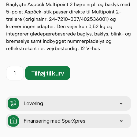
Baglygte Aspöck Multipoint 2 højre nrpl. og baklys med
5-polet Aspöck-stik passer direkte til Multipoint 2-
trailere (originalnr. 24-7210-007/402536001) og
kræver ingen adapter. Den vejer kun 0,52 kg og
integrerer glødepærebaserede baglys, baklys, blink- og
bremselys samt indbygget nummerpladelys og
reflekstrekant i et vejrbestandigt 12 V-hus
Tilføj til kurv
Levering
Finansering med SparXpres