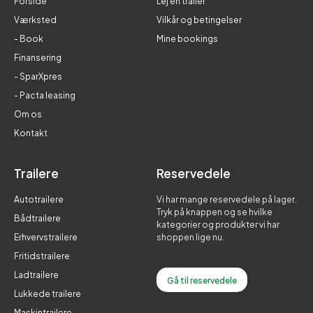
Forside
Lej en trailer
Værksted
Vilkår og betingelser
- Book
Mine bookings
Finansering
- SparXpres
- Pacta leasing
Om os
Kontakt
Trailere
Reservedele
Autotrailere
Vi har mange reservedele på lager.
Tryk på knappen og se hvilke
Bådtrailere
kategorier og produkter vi har
Erhvervstrailere
shoppen lige nu.
Fritidstrailere
Ladtrailere
Gå til reservedele
Lukkede trailere
Maskintrailere