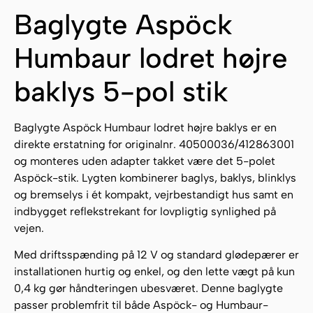
Baglygte Aspöck
Humbaur lodret højre
baklys 5-pol stik
Baglygte Aspöck Humbaur lodret højre baklys er en
direkte erstatning for originalnr. 40500036/412863001
og monteres uden adapter takket være det 5-polet
Aspöck-stik. Lygten kombinerer baglys, baklys, blinklys
og bremselys i ét kompakt, vejrbestandigt hus samt en
indbygget reflekstrekant for lovpligtig synlighed på
vejen.
Med driftsspænding på 12 V og standard glødepærer er
installationen hurtig og enkel, og den lette vægt på kun
0,4 kg gør håndteringen ubesværet. Denne baglygte
passer problemfrit til både Aspöck- og Humbaur-