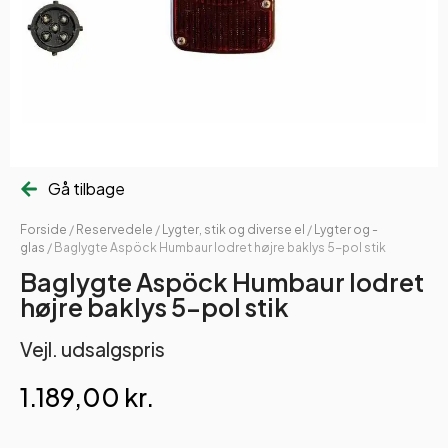
Gå tilbage
Forside
/
Reservedele
/
Lygter, stik og diverse el
/
Lygter og -
glas
/ Baglygte Aspöck Humbaur lodret højre baklys 5-pol stik
Baglygte Aspöck Humbaur lodret
højre baklys 5-pol stik
Vejl. udsalgspris
1.189,00
kr.