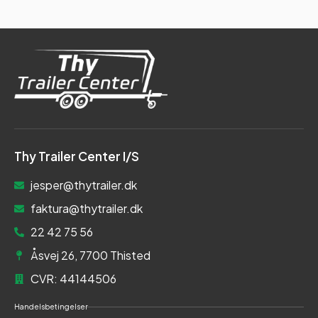
Thy Trailer Center I/S
jesper@thytrailer.dk
faktura@thytrailer.dk
22 42 75 56
Åsvej 26, 7700 Thisted
CVR: 44144506
Handelsbetingelser