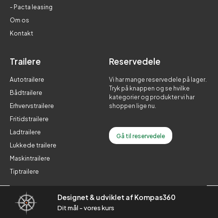
- Pacta leasing
Om os
Kontakt
Trailere
Reservedele
Autotrailere
Vi har mange reservedele på lager.
Tryk på knappen og se hvilke
Bådtrailere
kategorier og produkter vi har
Erhvervstrailere
shoppen lige nu.
Fritidstrailere
Ladtrailere
Gå til reservedele
Lukkede trailere
Maskintrailere
Tiptrailere
Designet & udviklet af Kompas360
Dit mål - vores kurs