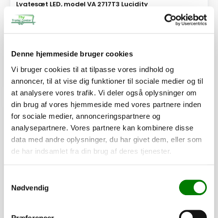
Lygtesæt LED, model VA 2717T3 Lucidity
3.375,00
kr.
2.700,00
kr.
ekskl. moms
Afhentning og forsendelse
Denne hjemmeside bruger cookies
Vi bruger cookies til at tilpasse vores indhold og
Se detaljer
annoncer, til at vise dig funktioner til sociale medier og til
at analysere vores trafik. Vi deler også oplysninger om
din brug af vores hjemmeside med vores partnere inden
PÅ LAGER
for sociale medier, annonceringspartnere og
analysepartnere. Vores partnere kan kombinere disse
data med andre oplysninger, du har givet dem, eller som
de har indsamlet fra din brug af deres tjenester.
Samtykkevalg
Nødvendig
Præferencer