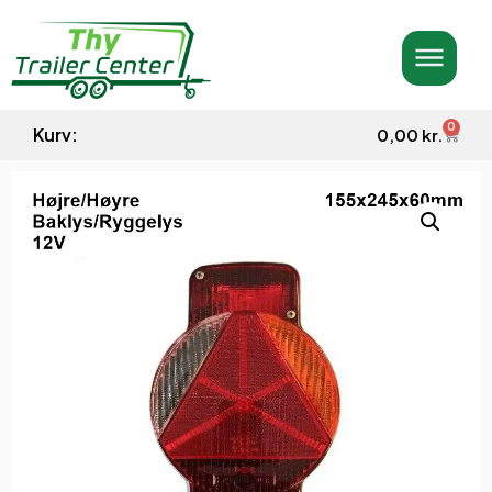
0
Kurv:
0,00
kr.