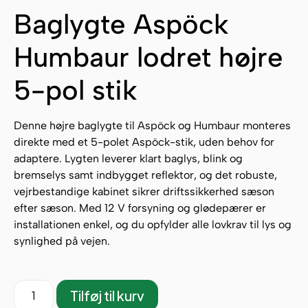
Baglygte Aspöck
Humbaur lodret højre
5-pol stik
Denne højre baglygte til Aspöck og Humbaur monteres
direkte med et 5-polet Aspöck-stik, uden behov for
adaptere. Lygten leverer klart baglys, blink og
bremselys samt indbygget reflektor, og det robuste,
vejrbestandige kabinet sikrer driftssikkerhed sæson
efter sæson. Med 12 V forsyning og glødepærer er
installationen enkel, og du opfylder alle lovkrav til lys og
synlighed på vejen.
Tilføj til kurv