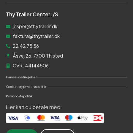
Thy Trailer Center I/S
jesper@thytrailer.dk
faktura@thytrailer.dk
22 42 75 56
Åsvej 26, 7700 Thisted
CVR: 44144506
Handelsbetingelser
Cookie- og privatlivspolitik
Persondatapolitik
Her kan du betale med: