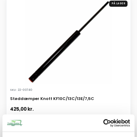
PÅ LAGER
SKU: 22-00740
Støddæmper Knott KF10C/13C/13E/7,5C
425,00
kr.
340,00
kr.
ekskl. moms
Afhentning og forsendelse