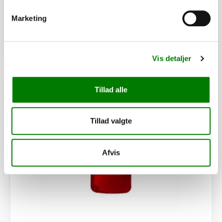
356,00
kr.
ekskl. moms
Marketing
Afhentning og forsendelse
Se detaljer
Vis detaljer
PÅ LAGER
Tillad alle
Tillad valgte
Afvis