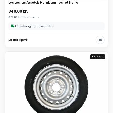
Lygteglas Aspöck Humbaur lodret højre
840,00
kr.
672,00
kr.
ekskl. moms
Afhentning og forsendelse
Se detaljer
PÅ LAGER