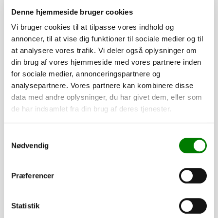
Se detaljer
Denne hjemmeside bruger cookies
Vi bruger cookies til at tilpasse vores indhold og
annoncer, til at vise dig funktioner til sociale medier og til
PÅ LAGER
at analysere vores trafik. Vi deler også oplysninger om
din brug af vores hjemmeside med vores partnere inden
for sociale medier, annonceringspartnere og
analysepartnere. Vores partnere kan kombinere disse
data med andre oplysninger, du har givet dem, eller som
de har indsamlet fra din brug af deres tjenester.
Samtykkevalg
Nødvendig
Præferencer
SKU: 22-01822
Gasfjeder 630mm 2100N - med kugleled/kugleled
Statistik
445,00
kr.