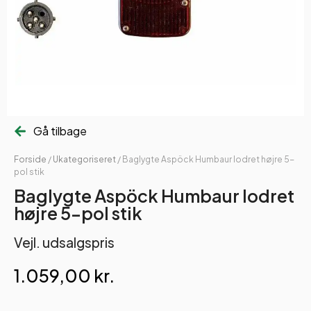
Gå tilbage
Forside
/
Ukategoriseret
/ Baglygte Aspöck Humbaur lodret højre 5-
pol stik
Baglygte Aspöck Humbaur lodret
højre 5-pol stik
Vejl. udsalgspris
1.059,00
kr.