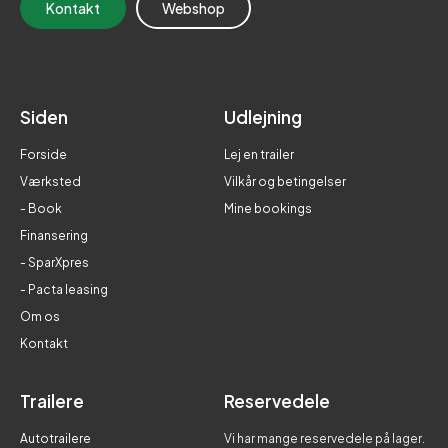
Kontakt
Webshop
Siden
Udlejning
Forside
Lej en trailer
Værksted
Vilkår og betingelser
- Book
Mine bookings
Finansering
- SparXpres
- Pacta leasing
Om os
Kontakt
Trailere
Reservedele
Autotrailere
Vi har mange reservedele på lager.