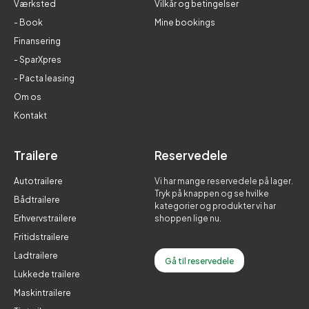
Værksted
Vilkår og betingelser
- Book
Mine bookings
Finansering
- SparXpres
- Pacta leasing
Om os
Kontakt
Trailere
Reservedele
Autotrailere
Vi har mange reservedele på lager.
Tryk på knappen og se hvilke
Bådtrailere
kategorier og produkter vi har
Erhvervstrailere
shoppen lige nu.
Fritidstrailere
Ladtrailere
Gå til reservedele
Lukkede trailere
Maskintrailere