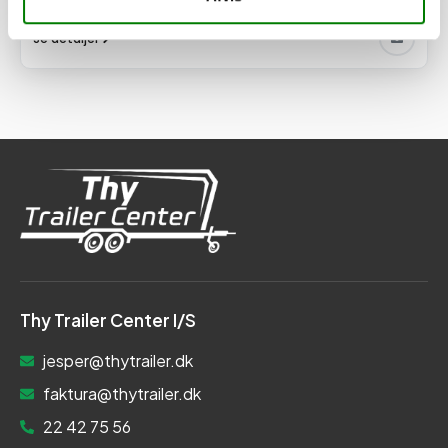
Se detaljer
Thy Trailer Center I/S
jesper@thytrailer.dk
faktura@thytrailer.dk
22 42 75 56