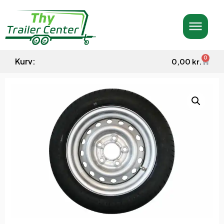
0
Kurv:
0,00
kr.