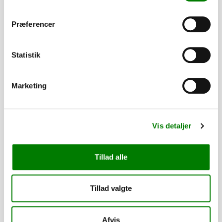
Præferencer
PÅ LAGER
Statistik
Marketing
Vis detaljer
Tillad alle
Reservehjul 155/80 R13 - med lille beslag
1.490,00
kr.
Tillad valgte
1.192,00
kr.
ekskl. moms
Afhentning og forsendelse
Afvis