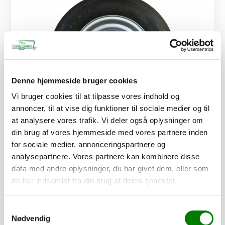
Denne hjemmeside bruger cookies
Vi bruger cookies til at tilpasse vores indhold og
annoncer, til at vise dig funktioner til sociale medier og til
at analysere vores trafik. Vi deler også oplysninger om
din brug af vores hjemmeside med vores partnere inden
Ændring fra 13" til 195/55R10C, 4 hjul - Kompakt
for sociale medier, annonceringspartnere og
analysepartnere. Vores partnere kan kombinere disse
2.870,00
kr.
data med andre oplysninger, du har givet dem, eller som
2.296,00
kr.
ekskl. moms
de har indsamlet fra din brug af deres tjenester.
Afhentning og forsendelse
Samtykkevalg
Se detaljer
Nødvendig